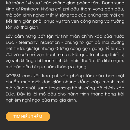
trở thành “vị vua” của không gian phòng tắm. Danh xưng
King of Restroom không chỉ ghi dấu tham vọng dẫn đầu,
mà còn định nghĩa triết lý sáng tạo của chúng tôi: mỗi chi
tiết tinh giản phải phục vụ trọn vẹn công năng và trường
tồn với thời gian.
Lấy cảm hứng bất tận từ tinh thần chính xác của nước
Đức - Germany Inspiration - chúng tôi gọt bỏ mọi đường
nét thừa, giữ lại những đường cong gọn gàng, tỷ lệ cân
đối và cơ chế vận hành êm ái. Kết quả là những thiết bị
vệ sinh không chỉ thanh lịch khi nhìn, thuận tiện khi chạm,
mà còn bền bỉ qua năm tháng sử dụng.
KOREST cam kết trao gửi vào phòng tắm của bạn một
chuẩn mực mới: đơn giản nhưng đẳng cấp, mảnh mai
mà vững chãi, sang trọng song hành cùng độ chính xác
Đức. Đây là lời mở đầu cho hành trình thăng hạng trải
nghiệm nghỉ ngơi của mọi gia đình.
TÌM HIỂU THÊM