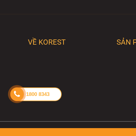
C
n
c
VỀ KOREST
SẢN 
2
M
g
s
1800 8343
D
h
b