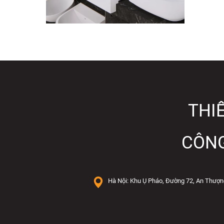
THIẾ
CÔNG
Hà Nội: Khu Ụ Pháo, Đường 72, An Thượn
G
v
D