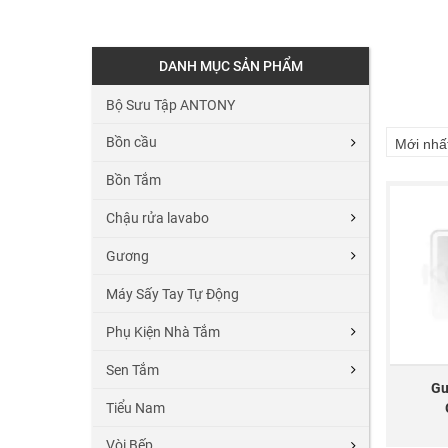
DANH MỤC SẢN PHẨM
Bộ Sưu Tập ANTONY
Bồn cầu
Mới nhấ
Bồn Tắm
Chậu rửa lavabo
Gương
Máy Sấy Tay Tự Động
Phụ Kiện Nhà Tắm
Sen Tắm
Gư
Tiểu Nam
Vòi Bếp