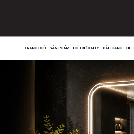
TRANG CHỦ
SẢN PHẨM
HỖ TRỢ ĐẠI LÝ
BẢO HÀNH
HỆ 