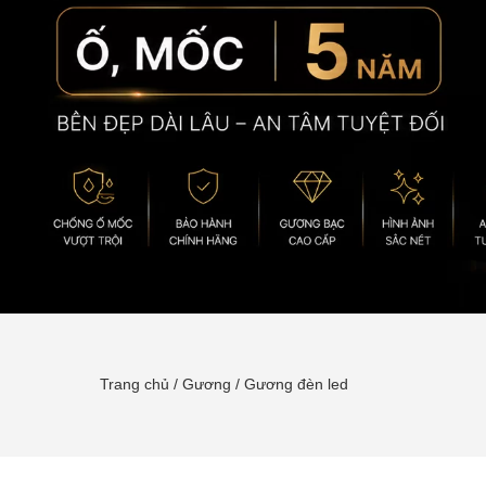
Trang chủ
/
Gương
/
Gương đèn led