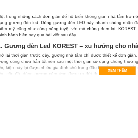
ột trong những cách đơn giản để hô biến không gian nhà tắm trở nên 
ụng gương đèn led. Dòng gương đèn LED này nhanh chóng nhận đượ
hẩm mỹ cũng như công năng tuyệt vời mà chúng đem lại. KOREST 
hịnh hành hiện nay qua bài viết sau đây.
1. Gương đèn Led KOREST – xu hướng cho nhà 
rở lại thời gian trước đây, gương nhà tắm chỉ được thiết kế đơn gi
ượng cũng chưa hẳn tốt nên sau một thời gian sử dụng chúng thường
hụ kiện này lại được nhiều gia đình chú trọng đầu tư để tăng tính th
XEM THÊM
hu cầu đó, dòng gương cảm ứng được ra đời đem đến nhiều tiện íc
rang trí bắt mắt cho nhà tắm.