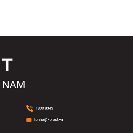
T NAM
KRD60S1
1800 8343
ệ thống đèn LED tăng thêm độ sáng cho gường
lienhe@korest.vn
gương: