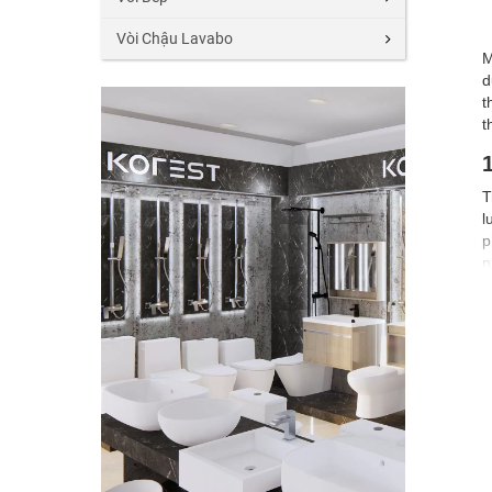
Vòi Chậu Lavabo
M
d
t
t
T
l
p
n
t