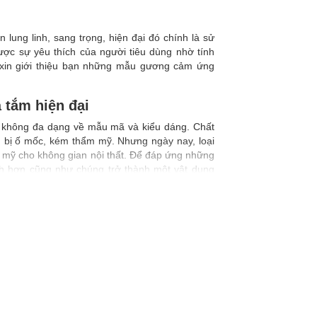
lung linh, sang trọng, hiện đại đó chính là sử
c sự yêu thích của người tiêu dùng nhờ tính
xin giới thiệu bạn những mẫu gương cảm ứng
tắm hiện đại
ản, không đa dạng về mẫu mã và kiểu dáng. Chất
 bị ố mốc, kém thẩm mỹ. Nhưng ngày nay, loại
ẩm mỹ cho không gian nội thất. Để đáp ứng những
h hơn cũng như chúng trở thành một vật dụng