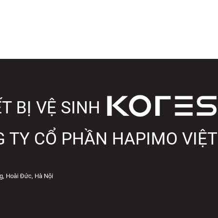
T BỊ VỆ SINH
 TY CỔ PHẦN HAPIMO VIỆ
Gương Led cảm ứng phôi bỉ G
g, Hoài Đức, Hà Nội
ương đèn Led
là dòng gương nhà tắm thông thường có gắn thêm h
à không gian và được tích hợp nút nhấn tắt mở cảm ứng hiện đại.
òng gương này của KOREST hiện đang có 2 phiên bản cho mỗi mẫu 