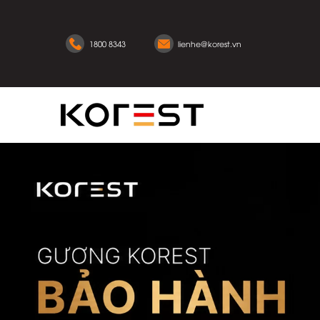
1800 8343
lienhe@korest.vn