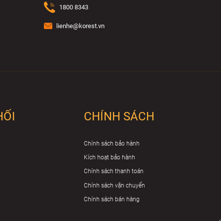
1800 8343
lienhe@korest.vn
HỐI
CHÍNH SÁCH
Chính sách bảo hành
G-L2
Kích hoạt bảo hành
nh được vị trí trong lòng người tiêu dùng Việt
Chính sách thanh toán
ùng dịch vụ nhiệt thành, chuyên nghiệp. Các
Chính sách vận chuyển
ểm nổi bật:
Chính sách bán hàng
thanh vắt khăn
nhằm mang lại
độ bền cao
, an