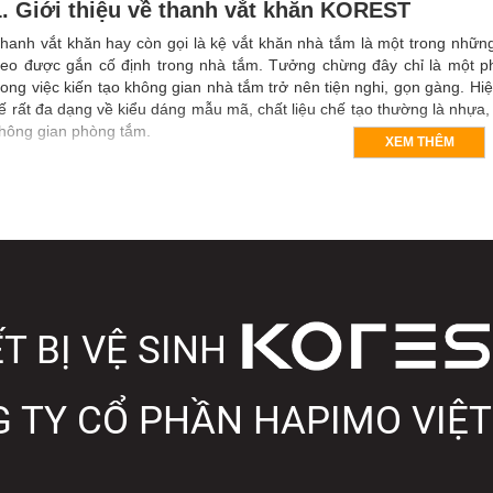
1. Giới thiệu về thanh vắt khăn KOREST
hanh vắt khăn hay còn gọi là kệ vắt khăn nhà tắm là một trong nhữn
reo được gắn cố định trong nhà tắm. Tưởng chừng đây chỉ là một ph
rong việc kiến tạo không gian nhà tắm trở nên tiện nghi, gọn gàng. Hiệ
ế rất đa dạng về kiểu dáng mẫu mã, chất liệu chế tạo thường là nhựa,
hông gian phòng tắm.
XEM THÊM
T BỊ VỆ SINH
 TY CỔ PHẦN HAPIMO VIỆ