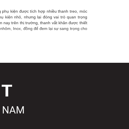
g phụ kiện được tích hợp nhiều thanh treo, móc
ụ kiện nhỏ, nhưng lại đóng vai trò quan trọng
n nay trên thị trường, thanh vắt khăn được thiết
 nhôm, Inox, đồng để đem lại sự sang trọng cho
T NAM