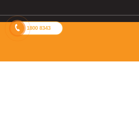
1800 8343
2
C
b