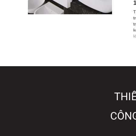
T
t
t
k
k
THIẾ
CÔNG