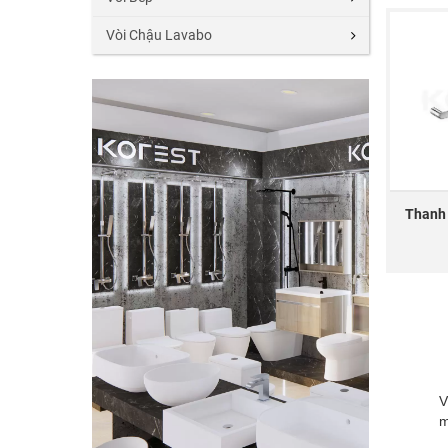
Vòi Chậu Lavabo
Thanh
V
m