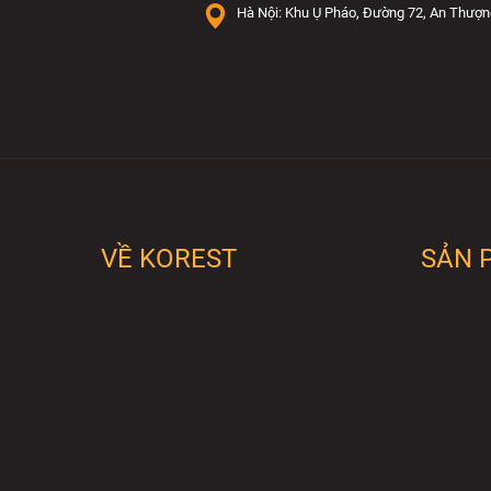
Hà Nội: Khu Ụ Pháo, Đường 72, An Thượn
VỀ KOREST
SẢN 
K
N