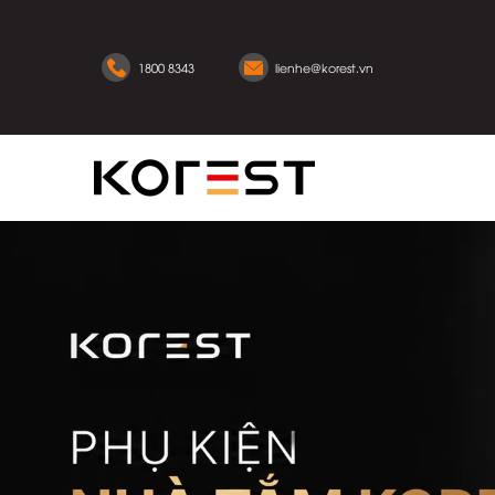
1800 8343
lienhe@korest.vn