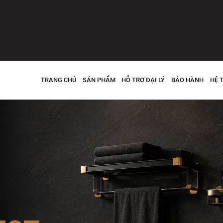
TRANG CHỦ
SẢN PHẨM
HỖ TRỢ ĐẠI LÝ
BẢO HÀNH
HỆ 