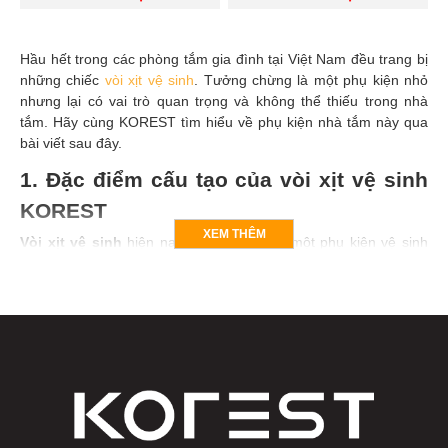
Hầu hết trong các phòng tắm gia đình tại Việt Nam đều trang bị
những chiếc
vòi xịt vệ sinh
. Tưởng chừng là một phụ kiện nhỏ
nhưng lại có vai trò quan trọng và không thể thiếu trong nhà
tắm. Hãy cùng KOREST tìm hiểu về phụ kiện nhà tắm này qua
bài viết sau đây.
1. Đặc điểm cấu tạo của vòi xịt vệ sinh
KOREST
XEM THÊM
Vòi xịt vệ sinh
hiện nay đang trở thành một phụ kiện vệ sinh
không thể thiếu trong mỗi phòng tắm gia đình Việt Nam. Chúng
có cấu tạo gồm 3 phần:
Đầu vòi:
Là bộ phận có chức năng kích hoạt và điều chỉnh
dòng chảy của nguồn nước phun trào ra bên ngoài. Cấu tạo
đầu vòi xịt vệ sinh bao gồm: Thân tay cầm; van tăng giảm
áp thiết kế theo kiểu nút nhấn đơn giản, đầu vòi xịt nước.
Dây cấp nước:
Phần dây xịt vệ sinh có vai trò quan trọng
để dẫn nguồn nước lên đầu vòi xịt. dây vòi xịt sẽ có độ dài
1m2 để tránh trường hợp dây bị bục khi sử dụng.