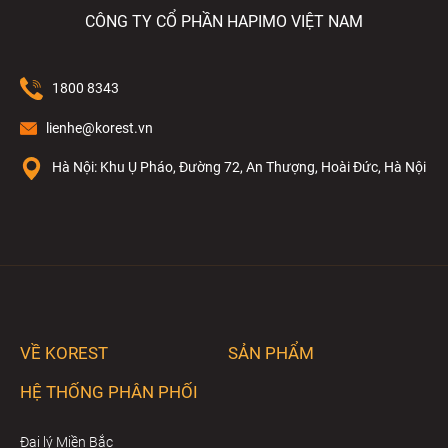
CÔNG TY CỔ PHẦN HAPIMO VIỆT NAM
Gác cài vòi xịt:
Phần gác cài vòi xịt được thiết kế gắn chặt
vào tường. Bộ phận này có tác dụng đem đến sự gọn gàng
và ngăn nắp cho không gian phòng tắm.
1800 8343
lienhe@korest.vn
Hà Nội: Khu Ụ Pháo, Đường 72, An Thượng, Hoài Đức, Hà Nội
VỀ KOREST
SẢN PHẨM
HỆ THỐNG PHÂN PHỐI
Đại lý Miền Bắc