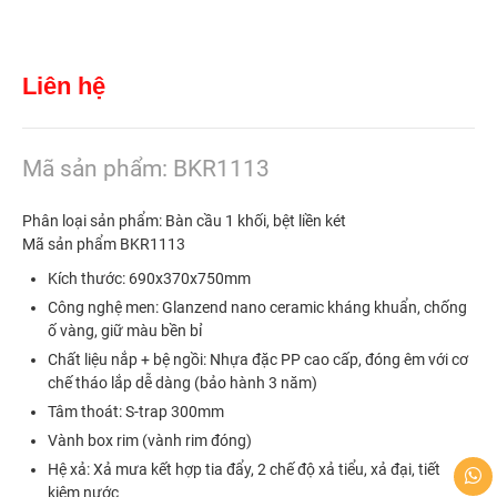
Liên hệ
Mã sản phẩm: BKR1113
Phân loại sản phẩm: Bàn cầu 1 khối, bệt liền két
Mã sản phẩm BKR1113
Kích thước: 690x370x750mm
Công nghệ men: Glanzend nano ceramic kháng khuẩn, chống
ố vàng, giữ màu bền bỉ
Chất liệu nắp + bệ ngồi: Nhựa đặc PP cao cấp, đóng êm với cơ
chế tháo lắp dễ dàng (bảo hành 3 năm)
Tâm thoát: S-trap 300mm
Vành box rim (vành rim đóng)
Hệ xả: Xả mưa kết hợp tia đẩy, 2 chế độ xả tiểu, xả đại, tiết
kiệm nước