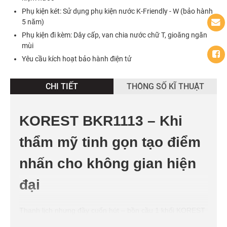
Phụ kiện két: Sử dụng phụ kiện nước K-Friendly - W (bảo hành
5 năm)
Phụ kiện đi kèm: Dây cấp, van chia nước chữ T, gioăng ngăn
mùi
Yêu cầu kích hoạt bảo hành điện tử
CHI TIẾT
THÔNG SỐ KĨ THUẬT
KOREST BKR1113 – Khi
thẩm mỹ tinh gọn tạo điểm
nhấn cho không gian hiện
đại
Thanh lịch nhưng đầy cuốn hút – bồn cầu 1 khối KOREST
BKR1113 là minh chứng rõ ràng nhất cho triết lý thiết kế