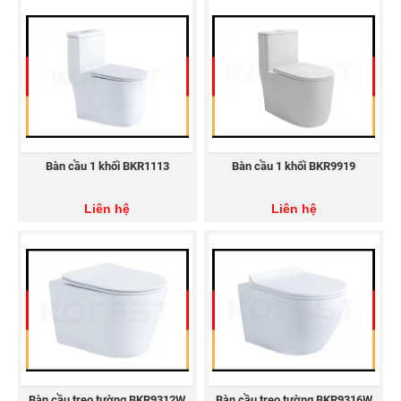
Bàn cầu 1 khối BKR1113
Bàn cầu 1 khối BKR9919
Chân chậu rửa lavabo treo tường CKR6688VC
Liên hệ
Liên hệ
Bàn cầu treo tường BKR9312W
Bàn cầu treo tường BKR9316W