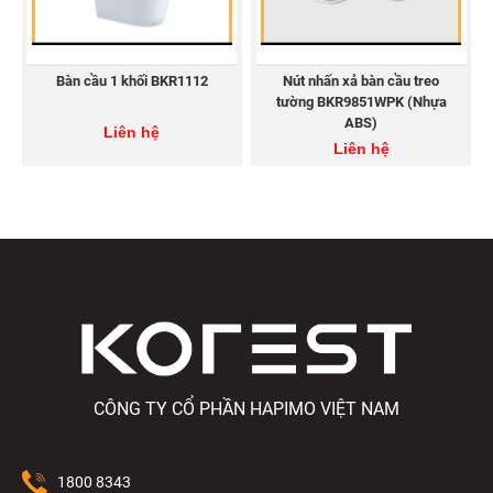
Bàn cầu 1 khối BKR1112
Nút nhấn xả bàn cầu treo
tường BKR9851WPK (Nhựa
ABS)
Liên hệ
Chậu rửa lavabo treo tường CKR6688VC
Liên hệ
Xem thêm các sản phẩm chậu rửa lavabo khác của
Korest
CÔNG TY CỔ PHẦN HAPIMO VIỆT NAM
1800 8343