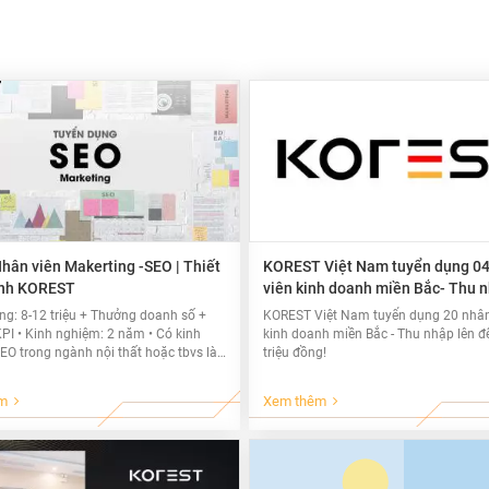
hân viên Makerting -SEO | Thiết
KOREST Việt Nam tuyển dụng 0
inh KOREST
viên kinh doanh miền Bắc- Thu n
đến 30 triệu đồng
ng: 8-12 triệu + Thưởng doanh số +
KOREST Việt Nam tuyển dụng 20 nhân
PI • Kinh nghiệm: 2 năm • Có kinh
kinh doanh miền Bắc - Thu nhập lên đ
O trong ngành nội thất hoặc tbvs là
triệu đồng!
m
Xem thêm