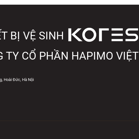
T BỊ VỆ SINH
 TY CỔ PHẦN HAPIMO VIỆ
g, Hoài Đức, Hà Nội