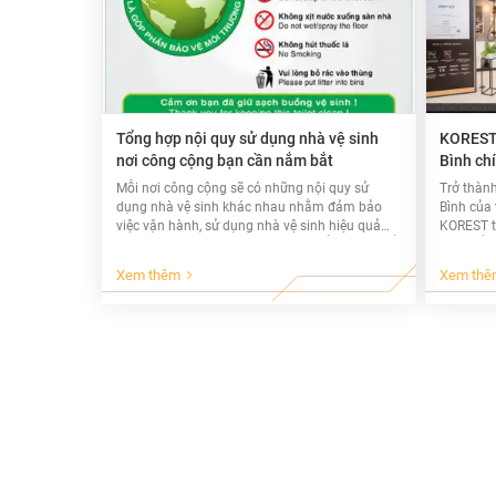
Tổng hợp nội quy sử dụng nhà vệ sinh
KOREST t
nơi công cộng bạn cần nắm bắt
Bình ch
Mỗi nơi công cộng sẽ có những nội quy sử
Trở thành
dụng nhà vệ sinh khác nhau nhằm đảm bảo
Bình của 
việc vận hành, sử dụng nhà vệ sinh hiệu quả
KOREST t
nhất. Dưới đây là một số nội quy để bạn có thể
Tìm hiểu
tham khảo, nắm bắt.
Xem thêm
Xem thê