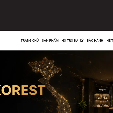
TRANG CHỦ
SẢN PHẨM
HỖ TRỢ ĐẠI LÝ
BẢO HÀNH
HỆ 