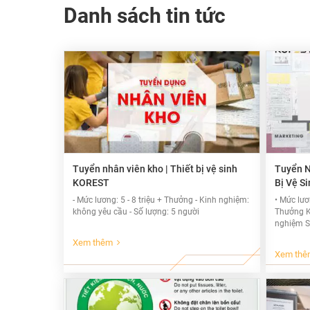
Danh sách tin tức
Tuyển nhân viên kho | Thiết bị vệ sinh
Tuyển N
KOREST
Bị Vệ S
- Mức lương: 5 - 8 triệu + Thưởng - Kinh nghiệm:
• Mức lươ
không yêu cầu - Số lượng: 5 người
Thưởng K
nghiệm SE
1 lợi thế
Xem thêm
Xem thê