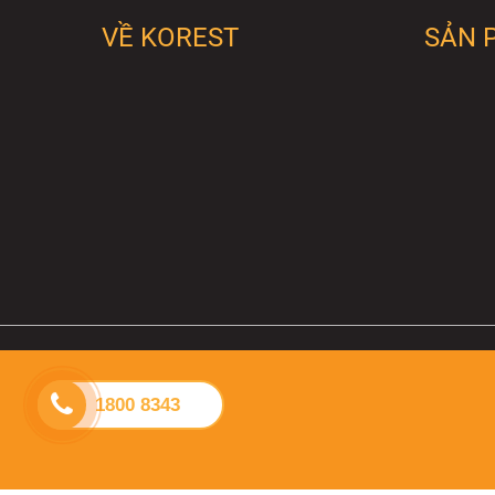
VỀ KOREST
SẢN 
1800 8343