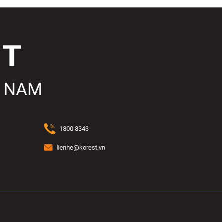
T NAM
1800 8343
lienhe@korest.vn