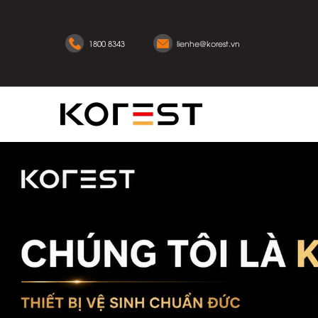
1800 8343
lienhe@korest.vn