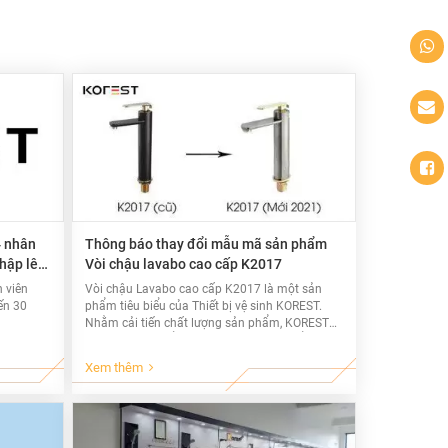
4 nhân
Thông báo thay đổi mẫu mã sản phẩm
hập lên
Vòi chậu lavabo cao cấp K2017
 viên
Vòi chậu Lavabo cao cấp K2017 là một sản
ến 30
phẩm tiêu biểu của Thiết bị vệ sinh KOREST.
Nhằm cải tiến chất lượng sản phẩm, KOREST
đã có sự thay đổi, nâng cấp cho sản phẩm
quan trọng này. Với mẫu mã trước đó, KOREST
Xem thêm
sử dụng công nghệ mạ đen tĩnh điện giúp
K2017 có lớp đen mịn, độc đáo, được nhiều
khách hàng ưa chuộng.