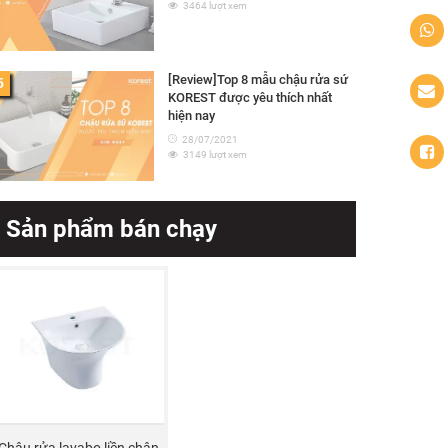
3464 lượt xem
[Review]Top 8 mẫu chậu rửa sứ
5
KOREST được yêu thích nhất
hiện nay
28/07/2021
3149 lượt xem
Sản phẩm bán chạy
Chậu rửa lavabo liền chân