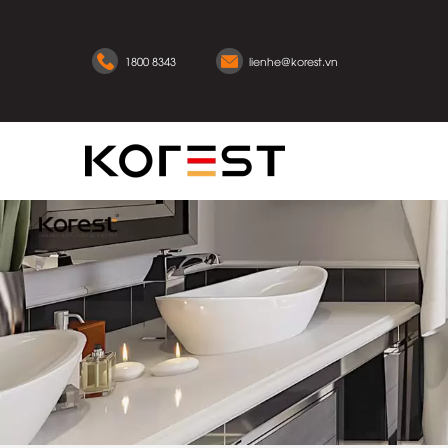
1800 8343
lienhe@korest.vn