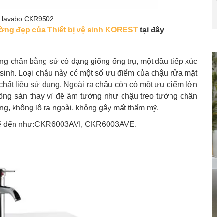
 lavabo CKR9502
ường đẹp của Thiết bị vệ sinh KOREST
tại đây
ng chân bằng sứ có dạng giống ống trụ, một đầu tiếp xúc
ệ sinh. Loại chậu này có một số ưu điểm của chậu rửa mặt
chất liệu sử dụng. Ngoài ra chậu còn có một ưu điểm lớn
uống sàn thay vì để âm tường như chậu treo tường chân
ng, không lộ ra ngoài, không gây mất thẩm mỹ.
ể kể đến như:CKR6003AVI, CKR6003AVE.