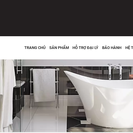
TRANG CHỦ
SẢN PHẨM
HỖ TRỢ ĐẠI LÝ
BẢO HÀNH
HỆ 