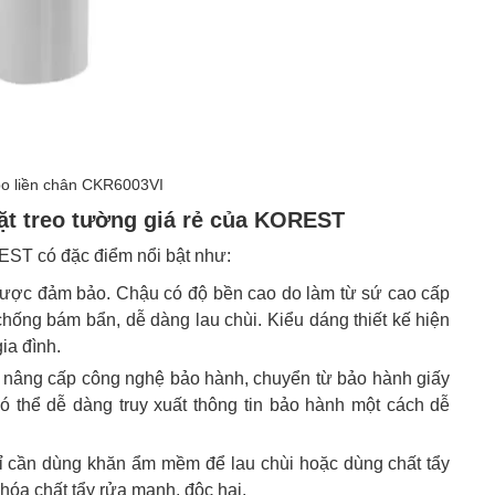
bo liền chân CKR6003VI
ặt treo tường giá rẻ của KOREST
EST có đặc điểm nổi bật như:
được đảm bảo. Chậu có độ bền cao do làm từ sứ cao cấp
chống bám bẩn, dễ dàng lau chùi. Kiểu dáng thiết kế hiện
ia đình.
nâng cấp công nghệ bảo hành, chuyển từ bảo hành giấy
ó thể dễ dàng truy xuất thông tin bảo hành một cách dễ
hỉ cần dùng khăn ẩm mềm để lau chùi hoặc dùng chất tẩy
hóa chất tẩy rửa mạnh, độc hại.