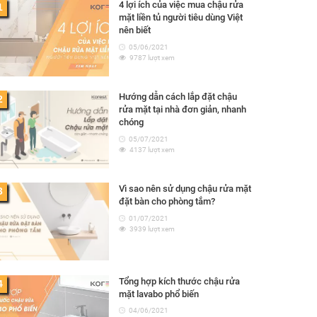
4 lợi ích của việc mua chậu rửa
1
mặt liền tủ người tiêu dùng Việt
nên biết
05/06/2021
9787 lượt xem
Hướng dẫn cách lắp đặt chậu
2
rửa mặt tại nhà đơn giản, nhanh
chóng
05/07/2021
4137 lượt xem
Vì sao nên sử dụng chậu rửa mặt
3
đặt bàn cho phòng tắm?
01/07/2021
3939 lượt xem
Tổng hợp kích thước chậu rửa
4
mặt lavabo phổ biến
04/06/2021