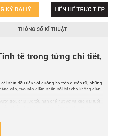
G KÝ ĐẠI LÝ
LIÊN HỆ TRỰC TIẾP
THÔNG SỐ KĨ THUẬT
nh tế trong từng chi tiết,
ái nhìn đầu tiên với đường bo tròn quyến rũ, những
đẳng cấp, tạo nên điểm nhấn nổi bật cho không gian
 trội, chịu lực tốt, hạn chế nứt vỡ và kéo dài tuổi
uẩn, chống bám bẩn, chống ố vàng, chỉ cần lau nhẹ
hòng tắm và đáp ứng hoàn hảo nhu cầu sử dụng hằng
kế viền cao chống bắn nước, giữ cho khu vực xung