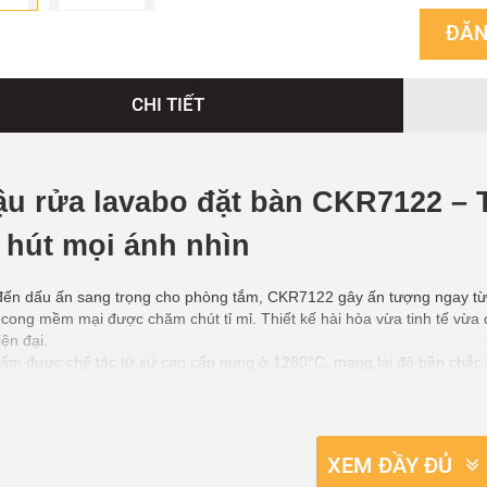
ĐĂN
CHI TIẾT
u rửa lavabo đặt bàn CKR7122 – Ti
 hút mọi ánh nhìn
ến dấu ấn sang trọng cho phòng tắm, CKR7122 gây ấn tượng ngay từ c
cong mềm mại được chăm chút tỉ mỉ. Thiết kế hài hòa vừa tinh tế vừa 
ện đại.
ẩm được chế tác từ sứ cao cấp nung ở 1280°C, mang lại độ bền chắc vượt
 dụng. Lớp phủ men K-Nano Ceramic sáng bóng với khả năng kháng kh
ặt trắng sứ lại như mới.
ch thước 505 × 380 × 115mm, CKR7122 phù hợp với nhiều diện tích p
Dù không có lỗ thoát tràn, sản phẩm vẫn đảm bảo tiện nghi nhờ thiết 
XEM ĐẦY ĐỦ
luôn khô ráo, sạch sẽ.