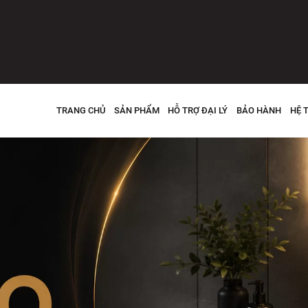
TRANG CHỦ
SẢN PHẨM
HỖ TRỢ ĐẠI LÝ
BẢO HÀNH
HỆ 