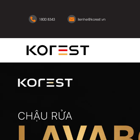
1800 8343
lienhe@korest.vn