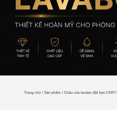
Trang chủ
/
Sản phẩm
/
Chậu rửa lavabo đặt bàn CKR7