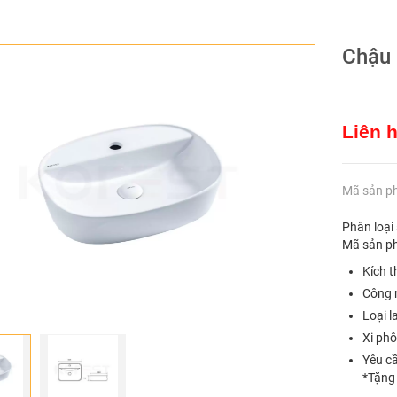
Chậu 
Liên 
Mã sản p
Phân loại
Mã sản p
Kích 
Công 
Loại l
Xi ph
Yêu cầ
*Tặng