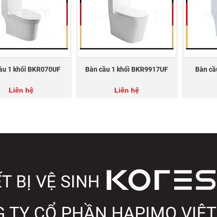
ầu 1 khối BKR070UF
Bàn cầu 1 khối BKR9917UF
Bàn cầ
Liên hệ
Liên hệ
T BỊ VỆ SINH
 TY CỔ PHẦN HAPIMO VIỆ