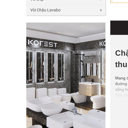
Vòi Chậu Lavabo
Chậ
thu
Mang đ
đường 
sống hi
Sản ph
thọ sử
là bề m
Với kí
ngày. 
quanh 