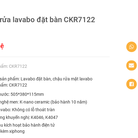
rửa lavabo đặt bàn CKR7122
hệ
hẩm: CKR7122
 sản phẩm: Lavabo đặt bàn, chậu rửa mặt lavabo
hẩm: CKR7122
thước: 505*380*115mm
nghệ men: K-nano ceramic (bảo hành 10 năm)
avabo: Không có lỗ thoát tràn
ông khuyến nghị: K4046, K4047
u kích hoạt bảo hành điện tử
 kèm xiphong