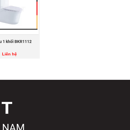
u 1 khối BKR1112
Liên hệ
T NAM