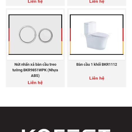
Liên hệ
Liên hệ
THIẾT BỊ VỆ SINH KOREST
Hotline: 1800 8343
Website:
https://korest.vn/
Email: lienhe@korest.vn
Facebook:
https://www.facebook.com/korestvietnam
Youtube:
https://www.youtube.com/@korestvietnam
Tiktok:
https://www.tiktok.com/@korestvietnam
Nút nhấn xả bàn cầu treo
Bàn cầu 1 khối BKR1112
tường BKR9851WPK (Nhựa
ABS)
Liên hệ
Liên hệ