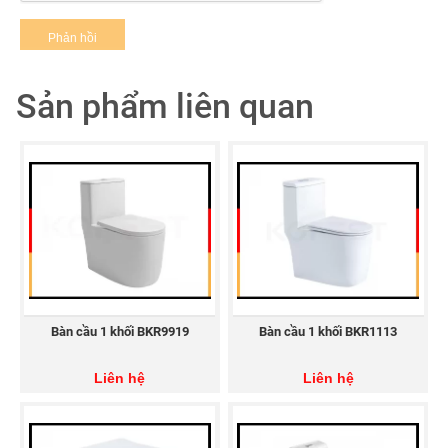
Sản phẩm liên quan
Kệ kính KR-PK205 được thiết kế theo phong cách hiện đại,
sang trọng
Sản phẩm nằm trong
Bộ phụ kiện nhà tắm KR-
PK2
. Một bộ phụ kiện đầy đủ bao gồm:
Kệ xà bông KR-PK201
Móc khăn KR-PK202
Bàn cầu 1 khối BKR9919
Bàn cầu 1 khối BKR1113
Kệ để ly KR-PK203
Liên hệ
Liên hệ
Lô giấy KR-PK204
Kệ kính KR-PK205
Thanh treo khăn KR-PK206