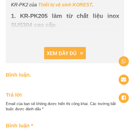
KR-PK2 của
Thiết bị vệ sinh KOREST
.
1. KR-PK205 làm từ chất liệu inox
SUS304 cao cấp
Kệ kính KR-PK205 được làm bằng inox SUS304
cao cấp. Đây là loại thép không gỉ – một loại hợp
kim của sắt chứa tối thiểu 10,5% thành phần crom.
XEM ĐẦY ĐỦ
Chất liệu cao cấp này có khả năng chống ăn mòn
tuyệt vời khi tiếp xúc với nhiều loại hóa chất, yếu tố
tác động từ môi trường, chịu nhiệt tốt, không bị oxy
Bình luận.
hóa ở nhiệt độ dưới 870 độ C. Ngoài ra, inox
SUS304 dễ gia công, dát mỏng, tạo hình nên được
sử dụng rất nhiều trong sản xuất các vật dụng inox
Trả lời
như xoong, chảo, bồn nước, thìa, dĩa, bàn ghế,…
Email của bạn sẽ không được hiển thị công khai.
Các trường bắt
Kệ kính KR-PK205 có đầy đủ tính năng ưu việt của
buộc được đánh dấu
*
inox SUS304 như độ bền cao, chịu nhiệt tốt, chống
ăn mòn trong nhiều môi trường, kể cả môi trường
Bình luận
*
khắc nghiệt.