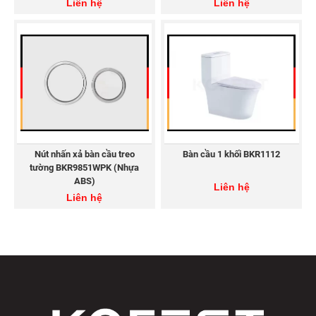
Liên hệ
Liên hệ
THIẾT BỊ VỆ SINH KOREST
Hotline: 1800 8343
Website:
https://korest.vn/
Email: lienhe@korest.vn
Facebook:
https://www.facebook.com/korestvietnam
Youtube:
https://www.youtube.com/@korestvietnam
Tiktok:
https://www.tiktok.com/@korestvietnam
Nút nhấn xả bàn cầu treo
Bàn cầu 1 khối BKR1112
tường BKR9851WPK (Nhựa
ABS)
Liên hệ
Liên hệ