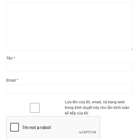
Sản phẩm phù hợp với mọi không gian phòng tắm,
từ phòng tắm nhỏ của gia đình cho đến các phòng
lớn tại khách sạn, nhà hàng, tòa nhà lớn, trung tâm
thương mại, …
Tên
*
Email
*
Lưu tên của tôi, email, và trang web
trong trình duyệt này cho lần bình luận
kế tiếp của tôi.