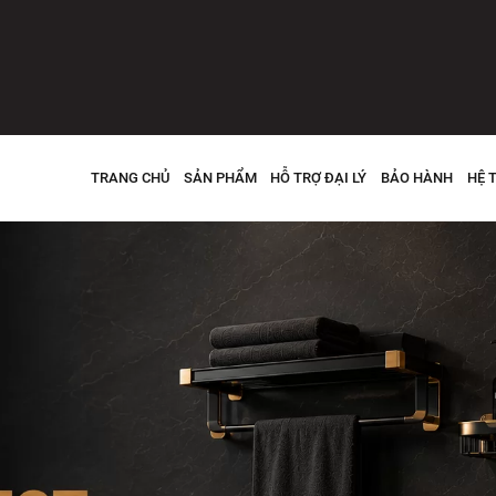
TRANG CHỦ
SẢN PHẨM
HỖ TRỢ ĐẠI LÝ
BẢO HÀNH
HỆ 