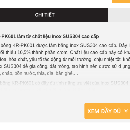
CHI TIẾT
-PK601 làm từ chất liệu inox SUS304 cao cấp
 bông KR-PK601 được làm bằng inox SUS304 cao cấp. Đây là l
tối thiểu 10,5% thành phần crom. Chất liệu cao cấp này có kh
loại hóa chất, yếu tố tác động từ môi trường, chịu nhiệt tốt, 
ox SUS304 dễ gia công, dát mỏng, tạo hình nên được sử d ụng 
 chảo, bồn nước, thìa, dĩa, bàn ghế,…
 bông KR-PK601 có đầy đủ tính năng ưu việt của inox SUS304 n
nhiều môi trường, kể cả môi trường khắc nghiệt.
-PK601 có thiết kế hiện đại, sang trọng
XEM ĐẦY ĐỦ
 bông KR-PK601 có vẻ ngoài bóng bẩy, bắt mắt, thiết kế độc đ
 hẩm phù hợp với mọi không gian phòng tắm, từ phòng tắm nhỏ
hà hàng, tòa nhà lớn, trung tâm thương mại, …