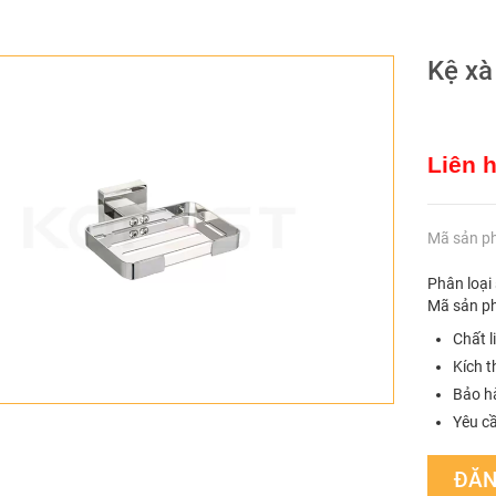
Kệ x
Liên 
Mã sản p
Phân loại
Mã sản p
Chất l
Kích 
Bảo h
Yêu cầ
ĐĂN