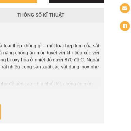
THÔNG SỐ KĨ THUẬT
oại thép không gỉ – một loại hợp kim của sắt
ả năng chống ăn mòn tuyệt vời khi tiếp xúc với
không bị oxy hóa ở nhiệt độ dưới 870 độ C. Ngoài
rất nhiều trong sản xuất các vật dụng inox như
hư độ bền cao, chịu nhiệt tốt, chống ăn mòn
áo tạo nét hiện đại, sang trọng cho căn phòng.
 của gia đình cho đến các phòng lớn tại khách