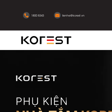
1800 8343
lienhe@korest.vn