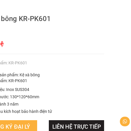
à bông KR-PK601
hệ
hẩm: KR-PK601
 sản phẩm: Kệ xà bông
hẩm: KR-PK601
iệu: Inox SUS304
thước: 130*120*60mm
ành 3 năm
u kích hoạt bảo hành điện tử
G KÝ ĐẠI LÝ
LIÊN HỆ TRỰC TIẾP