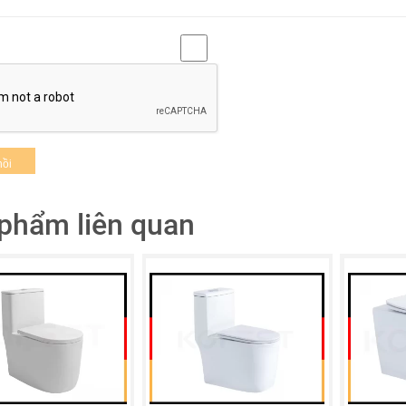
phẩm liên quan
Kệ xà bông KR-PK60
hẩm nằm trong
bộ phụ kiện nhà tắm KR-PK6
. Một bộ phụ kiệ