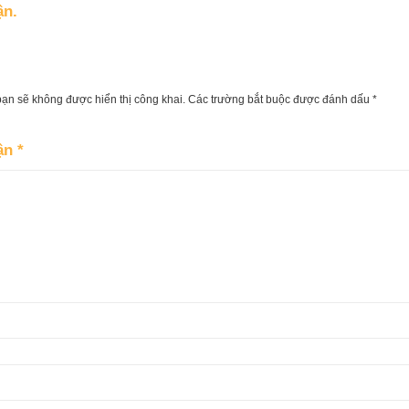
ận.
bạn sẽ không được hiển thị công khai.
Các trường bắt buộc được đánh dấu
*
uận
*