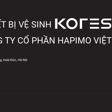
T BỊ VỆ SINH
 TY CỔ PHẦN HAPIMO VIỆ
g, Hoài Đức, Hà Nội
 BỊ VỆ SINH KOREST