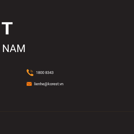
T NAM
1800 8343
lienhe@korest.vn