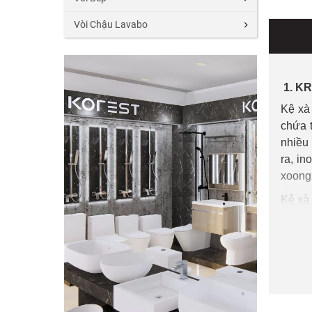
Vòi Chậu Lavabo
1. KR
Kệ xà
chứa 
nhiều 
ra, in
xoong,
Kệ xà
trong 
2. KR
Kệ xà
Sản p
sạn, n