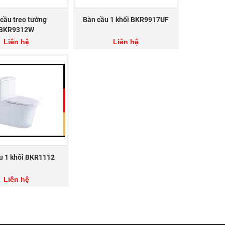
cầu treo tường
Bàn cầu 1 khối BKR9917UF
BKR9312W
Liên hệ
Liên hệ
howroom, đại lý phân phối của Thiết bị vệ sinh
u 1 khối BKR1112
183
Liên hệ
 tỉnh thành. LIÊN HỆ NGAY!