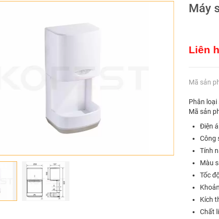
Máy s
Liên 
Mã sản p
Phân loại
Mã sản p
Điện á
Công 
Tính n
Màu s
Tốc độ
Khoản
Kích 
Chất l