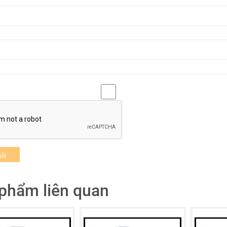
Hình ảnh sản phẩm
ặc điểm của Máy sấy tay tự động K9005
n áp : 220V / 5-6 Hz
ng suất : 1200W
h năng : Tốc độ cao / Không khí ẩm hoặc mát
 sắc : Trắng hoặc tùy chỉnh
 độ không khí : 95m/s
oảng cách cảm ứng : 5-20cm
ch thước : 520x260x180mm
t liệu : ABS
 dụng : Phòng tắm khách sạn chuyên nghiệp
ứng chỉ : Sản phẩm đạt chứng nhận CE RoHS CCC ISO 9001
phẩm liên quan
n phẩm bảo hành 24 tháng (Yêu cầu kích hoạt BHĐT)
ại sao bạn nên lựa chọn Máy sấy tay tự động
EST sở hữu hệ thống đại lý uy tín, đông đảo trên toàn quốc.