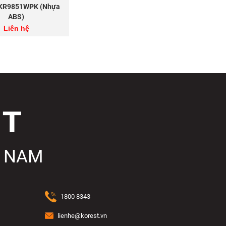
BKR9851WPK (Nhựa
ABS)
Liên hệ
T NAM
1800 8343
lienhe@korest.vn