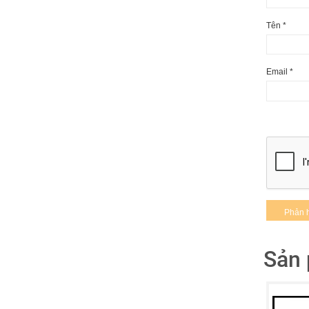
Tên
*
1. Đ
Điệ
Email
*
Cô
Tín
Màu
Tốc
Kh
Kí
Chấ
Sử
Ch
Sản 
Sả
2. T
KOR