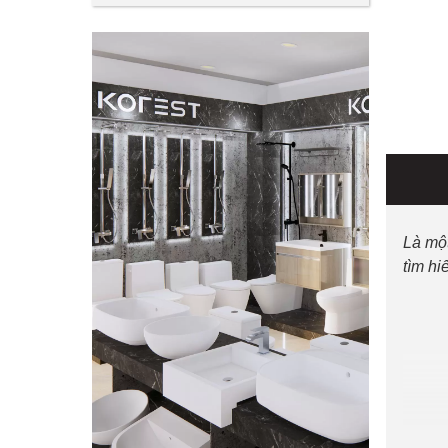
Là mộ
tìm hi