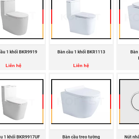
ương hiệu Thiết bị vệ sinh KOREST được bảo hộ tại CHLB Đức,
h vụ tư vấn bán hàng, bảo hành chuyên nghiệp, nhiệt thành khi
 phẩm có độ bền tốt, thích nghi tốt với môi trường đa dạng củ
hững lưu ý khi sử dụng Máy sấy tay tự động K
ng tác động mạnh hoặc đặt đồ vật nặng lên thiết bị.
cầu 1 khối BKR9919
Bàn cầu 1 khối BKR1113
Bàn 
g chất tẩy rửa nhẹ hoặc nguyên liệu thiên nhiên khi lau chùi, v
Liên hệ
Liên hệ
ng để thiết bị nhiễm nước.
ua Máy sấy tay tự động K9005 ở đâu?
c tư vấn và đặt mua Máy sấy tay tự động K9005 cho gia đình, b
1:
Liên hệ hệ thống cửa hàng, đại lý phân phối của Thiết 
T có các đại lý phân bổ rộng khắp trải dài từ Bắc đến Nam g
a đồ dùng, thiết bị. Ngoài ra, khi đến showroom, cửa hàng, b
ho phòng tắm như bồn tắm, gương, bồn cầu, phụ kiện, sen tắm,
2:
Liên hệ với Thiết bị vệ sinh KOREST qua các kênh online:
ầu 1 khối BKR9917UF
Bàn cầu treo tường
Nút nhấ