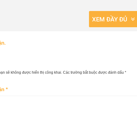
XEM ĐẦY ĐỦ
ận.
bạn sẽ không được hiển thị công khai.
Các trường bắt buộc được đánh dấu
*
uận
*