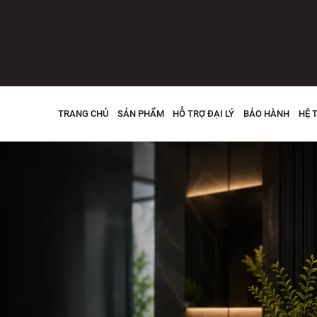
TRANG CHỦ
SẢN PHẨM
HỖ TRỢ ĐẠI LÝ
BẢO HÀNH
HỆ 