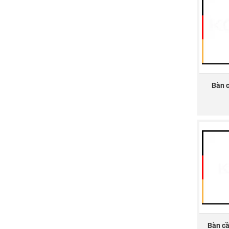
Th
Dịc
Sản
3. N
Khô
Bàn 
Dùn
Khô
4. M
Để đượ
Cách 
KORES
thể mu
khác c
Cách 
Bàn c