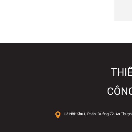
Hotlin
Email
Websi
Faceb
Zalo:
Tuyển
THIẾ
CÔNG
Hà Nội: Khu Ụ Pháo, Đường 72, An Thượn