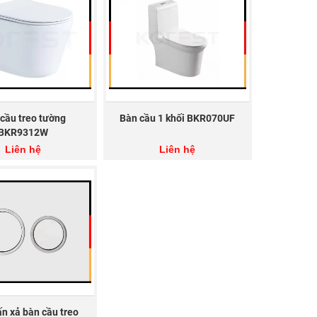
 đạt tiêu chuẩn xuất Âu, Mỹ.
ến bạn hài lòng.
a nhiều vùng miền khắp cả nước.
9005
cầu treo tường
Bàn cầu 1 khối BKR070UF
ệ sinh.
BKR9312W
Liên hệ
Liên hệ
ạn có thể thực hiện một trong các cách sau:
bị vệ sinh KOREST trên toàn quốc. Hiện nay,
iúp khách hàng ở mọi nơi trên đất nước đều có
ạn cũng có thể lựa chọn cho mình nhiều sản phẩm
 vòi chậu rửa mặt, máy sấy tay, tiểu nam,…
n xả bàn cầu treo