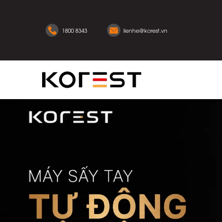
1800 8343
lienhe@korest.vn