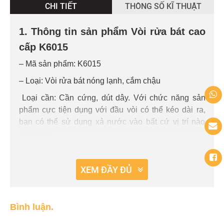
CHI TIẾT
THÔNG SỐ KĨ THUẬT
1. Thông tin sản phẩm Vòi rửa bát cao
cấp K6015
– Mã sản phẩm: K6015
– Loại: Vòi rửa bát nóng lạnh, cắm chậu
Loại cần: Cần cứng, dút dây. Với chức năng sản
phẩm cực tiện dụng với đầu vòi có thể kéo dài ra,
bạn có thể sử dụng xả nước vào bất cứ vị trí nào
trong khu
vực chậu rửa bát mà không hề có điểm chết nào mà
vòi không tiếp cận được. Ngoài ra, cần vòi quay 360
XEM ĐẦY ĐỦ
độ, cần cứng giúp tăng độ bền bỉ cho sản phẩm.
– Chất liệu: Đồng
Bình luận.
– Sản phẩm được bảo hành cực dài với 3 năm bảo
hành bằng công nghệ bảo hành điện tử, còn gì yên