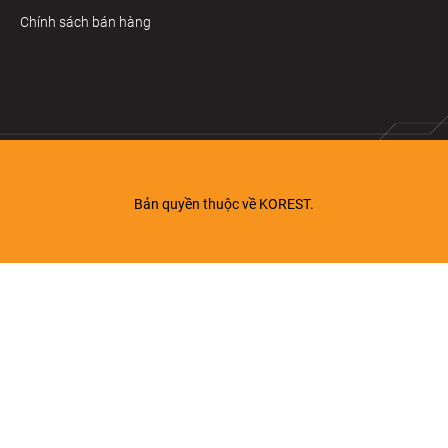
Chính sách bán hàng
---------------------------
Thiết bị vệ sinh KOREST tuyển đại lý phân phối thiết
bị vệ sinh trên 63 tỉnh thành. LIÊN HỆ NGAY!
Bản quyền thuộc về KOREST.
THIẾT BỊ VỆ SINH KOREST
Hotline: 1800 8343
Website:
https://korest.vn/
Email: lienhe@korest.vn
Facebook:
https://www.facebook.com/korestvietnam