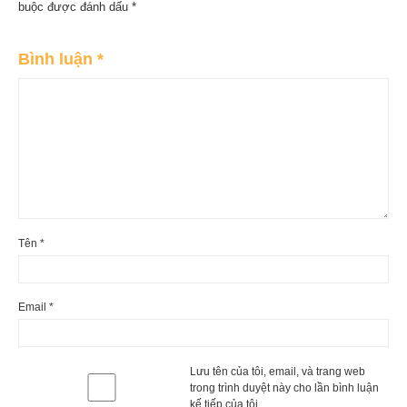
buộc được đánh dấu
*
Bình luận
*
Tên
*
Gương soi nhà tắm GKRD8060
2. Tại sao bạn nên lựa chọn gương
soi nhà tắm GKRD8060 của Thiết bị vệ
Email
*
sinh KOREST?
Thiết bị vệ sinh KOREST là thương hiệu uy tín
Lưu tên của tôi, email, và trang web
với hệ thống đại lý phân phối trải dài trên toàn
trong trình duyệt này cho lần bình luận
kế tiếp của tôi.