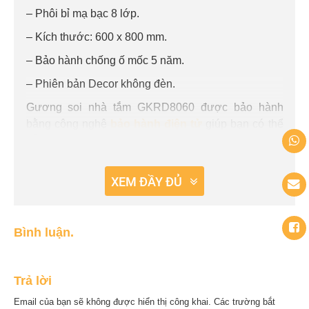
– Phôi bỉ mạ bạc 8 lớp.
– Kích thước: 600 x 800 mm.
– Bảo hành chống ố mốc 5 năm.
– Phiên bản Decor không đèn.
Gương soi nhà tắm GKRD8060 được bảo hành
bằng công nghệ
bảo hành điện tử
giúp bạn có thể
dễ dàng tìm kiếm thông tin sản phẩm, bảo hành bất
cứ khi nào, nơi nào nhờ chiếc smartphone quen
thuộc của mình.
XEM ĐẦY ĐỦ
.
Bình luận.
Trả lời
Email của bạn sẽ không được hiển thị công khai.
Các trường bắt