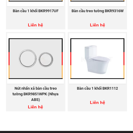
Bàn cầu 1 khối BKR9917UF
Bàn cầu treo tường BKR9316W
Liên hệ
Liên hệ
THIẾT BỊ VỆ SINH KOREST
Hotline: 1800 8343
Website:
https://korest.vn/
Email: lienhe@korest.vn
Facebook:
https://www.facebook.com/korestvietnam
Youtube:
https://www.youtube.com/@korestvietnam
Tiktok:
https://www.tiktok.com/@korestvietnam
Nút nhấn xả bàn cầu treo
Bàn cầu 1 khối BKR1112
tường BKR9851WPK (Nhựa
ABS)
Liên hệ
Liên hệ