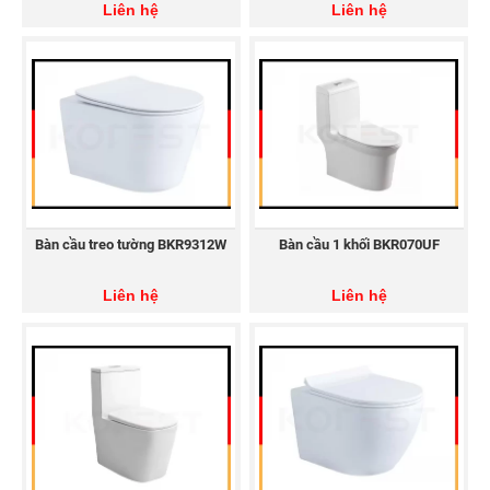
Liên hệ
Liên hệ
kiện, vòi chậu, chậu rửa, bồn tiểu nam,…
Cách 2:
Liên hệ với Thiết bị vệ sinh KOREST qua
các kênh online:
Hotline: 1900 636 054
Email:
Hotro@korest.vn
Website:
https://www.korest.vn
Facebook:
https://www.facebook.com/korestvietnam
Bàn cầu treo tường BKR9312W
Bàn cầu 1 khối BKR070UF
Zalo:
https://zalo.me/1528654978473638266
Liên hệ
Liên hệ
---------------------------
Thiết bị vệ sinh KOREST tuyển đại lý phân phối thiết
bị vệ sinh trên 63 tỉnh thành. LIÊN HỆ NGAY!