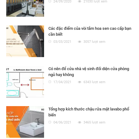
24/09/2020
21030 lượt xem
Các đặc điểm của vòi tắm hoa sen cao cấp bạn
cần biết
03/03/2021
3057 lượt xem
Có nên để cửa nhà vệ sinh đối diện cửa phòng
ngủ hay không
17/04/2021
6343 lượt xem
Tổng hợp kích thước chậu rửa mặt lavabo phổ
biến
04/06/2021
3465 lượt xem