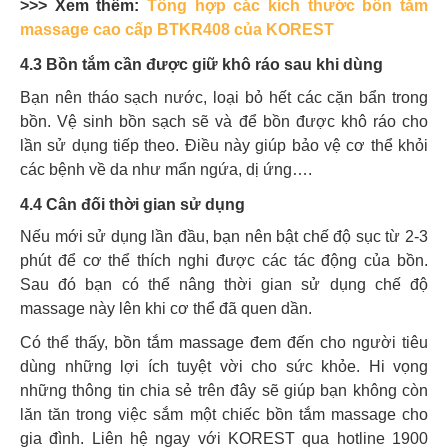
>>> Xem thêm:
Tổng hợp các kích thước bồn tắm
massage cao cấp BTKR408 của KOREST
4.3 Bồn tắm cần được giữ khô ráo sau khi dùng
Bạn nên tháo sạch nước, loại bỏ hết các cặn bẩn trong
bồn. Vệ sinh bồn sạch sẽ và để bồn được khô ráo cho
lần sử dụng tiếp theo. Điều này giúp bảo vệ cơ thể khỏi
các bệnh về da như mẩn ngứa, dị ứng….
4.4 Cân đối thời gian sử dụng
Nếu mới sử dụng lần đầu, bạn nên bật chế độ sục từ 2-3
phút để cơ thể thích nghi được các tác động của bồn.
Sau đó bạn có thể nâng thời gian sử dụng chế độ
massage này lên khi cơ thể đã quen dần.
Có thể thấy, bồn tắm massage đem đến cho người tiêu
dùng những lợi ích tuyệt vời cho sức khỏe. Hi vọng
những thông tin chia sẻ trên đây sẽ giúp bạn không còn
lăn tăn trong việc sắm một chiếc bồn tắm massage cho
gia đình. Liên hệ ngay với KOREST qua hotline
1900