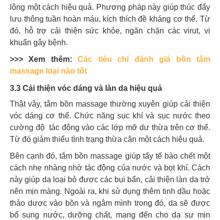
lông một cách hiệu quả. Phương pháp này giúp
thúc đẩy
lưu thông tuần hoàn máu, kích thích đề kháng cơ thể. Từ
đó, hỗ trợ cải thiện sức khỏe, ngăn chặn các virut, vi
khuẩn gây bệnh.
>>> Xem thêm:
Các tiêu chí đánh giá bồn tắm
massage loại nào tốt
3.3 Cải thiện vóc dáng và làn da hiệu quả
Thật vây, tắm bồn massage thường xuyên giúp cải thiện
vóc dáng cơ thể. Chức năng sục khí và sục nước theo
cường độ tác động vào các lớp mỡ dư thừa trên cơ thể.
Từ đó giảm thiểu tình trạng thừa cân một cách hiệu quả.
Bên cạnh đó, tắm bồn massage giúp tẩy tế bào chết một
cách nhẹ nhàng nhờ
tác động của nước và bọt khí. Cách
này giúp da loại bỏ được các bụi bẩn, cải thiện làn da trở
nên mịn màng.
Ngoài ra, khi sử dụng thêm tinh dầu hoặc
thảo dược vào bồn và ngâm mình trong đó, da sẽ được
bổ sung nước, dưỡng chất, mang đến cho da sự mịn