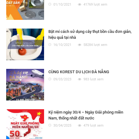
01/10/2021
41769 lượt xem
Bật mí cách sử dụng cây thụt bồn cầu đơn giản,
hiệu quả tại nhà
16/10/2021
58284 lượt xem
CÙNG KOREST DU LỊCH ĐÀ NẴNG
09/03/2023
983 lượt xem
Kỷ niệm ngày 30/4 – Ngày Giải phóng miền
Nam, thống nhất đất nước
30/04/2025
479 lượt xem