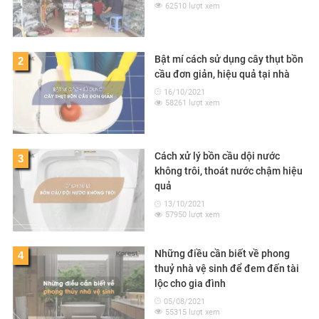
62510 lượt xem
Bật mí cách sử dụng cây thụt bồn
2
cầu đơn giản, hiệu quả tại nhà
16/10/2021
58261 lượt xem
Cách xử lý bồn cầu dội nước
3
không trôi, thoát nước chậm hiệu
quả
13/10/2021
57950 lượt xem
Những điều cần biết về phong
4
thuỷ nhà vệ sinh để đem đến tài
lộc cho gia đình
05/08/2021
55315 lượt xem