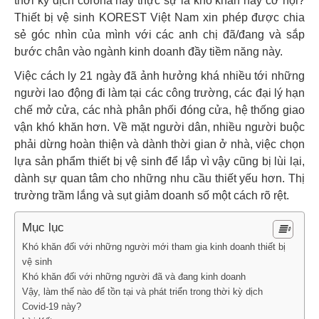
thời kỳ dịch corona này thực sự là khó khăn hay cơ hội?
Thiết bị vệ sinh KOREST Việt Nam xin phép được chia
sẻ góc nhìn của mình với các anh chị đã/đang và sắp
bước chân vào ngành kinh doanh đầy tiềm năng này.
Việc cách ly 21 ngày đã ảnh hưởng khá nhiều tới những
người lao động đi làm tại các công trường, các đại lý hạn
chế mở cửa, các nhà phân phối đóng cửa, hệ thống giao
vận khó khăn hơn. Về mặt người dân, nhiều người buộc
phải dừng hoàn thiện và dành thời gian ở nhà, việc chọn
lựa sản phẩm thiết bị vệ sinh để lắp vì vậy cũng bị lùi lại,
dành sự quan tâm cho những nhu cầu thiết yếu hơn. Thị
trường trầm lắng và sụt giảm doanh số một cách rõ rệt.
Mục lục
Khó khăn đối với những người mới tham gia kinh doanh thiết bị
vệ sinh
Khó khăn đối với những người đã và đang kinh doanh
Vậy, làm thế nào để tồn tại và phát triển trong thời kỳ dịch
Covid-19 này?