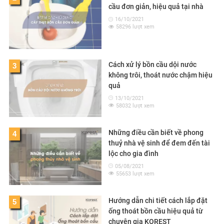
cầu đơn giản, hiệu quả tại nhà
16/10/2021
58296 lượt xem
Cách xử lý bồn cầu dội nước
3
không trôi, thoát nước chậm hiệu
quả
13/10/2021
58032 lượt xem
Những điều cần biết về phong
4
thuỷ nhà vệ sinh để đem đến tài
lộc cho gia đình
05/08/2021
55653 lượt xem
Hướng dẫn chi tiết cách lắp đặt
5
ống thoát bồn cầu hiệu quả từ
chuyên gia KOREST