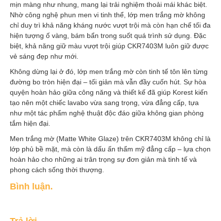
mịn màng như nhung, mang lại trải nghiệm thoải mái khác biệt.
Nhờ công nghệ phun men vi tinh thể, lớp men trắng mờ không
chỉ duy trì khả năng kháng nước vượt trội mà còn hạn chế tối đa
hiện tượng ố vàng, bám bẩn trong suốt quá trình sử dụng. Đặc
biệt, khả năng giữ màu vượt trội giúp CKR7403M luôn giữ được
vẻ sáng đẹp như mới.
Không dừng lại ở đó, lớp men trắng mờ còn tinh tế tôn lên từng
đường bo tròn hiện đại – tối giản mà vẫn đầy cuốn hút. Sự hòa
quyện hoàn hảo giữa công năng và thiết kế đã giúp Korest kiến
tạo nên một chiếc lavabo vừa sang trọng, vừa đẳng cấp, tựa
như một tác phẩm nghệ thuật độc đáo giữa không gian phòng
tắm hiện đại.
Men trắng mờ (Matte White Glaze) trên CKR7403M không chỉ là
lớp phủ bề mặt, mà còn là dấu ấn thẩm mỹ đẳng cấp – lựa chọn
hoàn hảo cho những ai trân trọng sự đơn giản mà tinh tế và
phong cách sống thời thượng.
Bình luận.
Trả lời