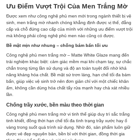
Ưu Điểm Vượt Trội Của Men Trắng Mờ
Được xem như công nghệ phủ men mới trong ngành thiết bị vệ
sinh, men trắng mờ nhanh chóng khẳng định được vị thế, đẳng
cấp và chỗ đứng cao cấp của mình với những ưu điểm vượt trội
mà không phải công nghệ phủ men nào cũng có được.
Bề mặt mịn như nhung – chống bám bẩn tối ưu
Công nghệ phủ men trắng mờ – Matte White Glaze mang đến
trải nghiệm khác biệt: cảm giác mềm mại khi chạm tay, sự chắc
chắn trong từng lần sử dụng và độ an toàn tuyệt đối nhờ khả
năng kháng hóa chất. Bề mặt sứ trơn láng, hạn chế tối đa bám
bẩn, giúp việc vệ sinh trở nên đơn giản chỉ với một chiếc khăn
ấm, không cần dùng hóa chất tẩy rửa mạnh hay chà xát nhiều
lần.
Chống trầy xước, bền màu theo thời gian
Công nghệ phủ men trắng mờ vi tinh thể giúp duy trì sắc trắng
tinh khiết, đồng thời hạn chế tối đa tình trạng trầy xước hay ố
vàng trong suốt quá trình sử dụng. Nhờ đó, sản phẩm luôn giữ
được vẻ đẹp nguyên bản, bền bỉ với thời gian, đồng thời gia