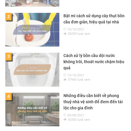
Bật mí cách sử dụng cây thụt bồn
2
cầu đơn giản, hiệu quả tại nhà
16/10/2021
58259 lượt xem
Cách xử lý bồn cầu dội nước
3
không trôi, thoát nước chậm hiệu
quả
13/10/2021
57943 lượt xem
Những điều cần biết về phong
4
thuỷ nhà vệ sinh để đem đến tài
lộc cho gia đình
05/08/2021
55300 lượt xem