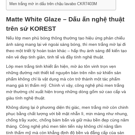
Men trắng mờ in dấu trên chậu lavabo CKR7403M
Matte White Glaze – Dấu ấn nghệ thuật
trên sứ KOREST
Nếu lớp men phủ bóng thông thường tạo hiệu ứng phản chiếu
ánh sáng mang lại vẻ ngoài sáng bóng, thì men trắng mờ lại đi
theo một triết lý hoàn toàn khác – hấp thụ ánh sáng để kiến tạo
nên vẻ đẹp tinh giản, tinh tế và đầy tính nghệ thuật.
Lớp men trắng tinh khiết ẩn hiện, mờ ảo tôn vinh trọn vẹn
những đường nét thiết kế nguyên bản trên nền sứ khiến sản
phẩm không chỉ là vật dụng mà còn trở thành một tác phẩm
mang giá trị thẩm mỹ. Chính vì vậy, công nghệ phủ men trắng
mờ thường chỉ xuất hiện trong những dòng gốm sứ cao cấp và
giàu tính nghệ thuật.
Không dừng lại ở phương diện thị giác, men trắng mờ còn chinh
phục bằng chất lượng với bề mặt nhẵn lì, mịn màng như nhung,
chống trầy xước, chống bám bẩn và giữ màu bền đẹp cùng năm
tháng. Công nghệ phủ men tiên tiến này không chỉ nâng tầm
tính thẩm mỹ mà còn khẳng định độ bền và đẳng cấp của sản