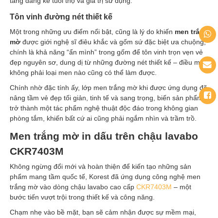
tăng đáng kể tuổi thọ và giá trị sử dụng.
Tôn vinh đường nét thiết kế
Một trong những ưu điểm nổi bật, cũng là lý do khiến
men trắng
mờ
được giới nghệ sĩ điêu khắc và gốm sứ đặc biệt ưa chuộng,
chính là khả năng “ẩn mình” trong gốm để tôn vinh trọn vẹn vẻ
đẹp nguyên sơ, dung dị từ những đường nét thiết kế – điều mà
không phải loại men nào cũng có thể làm được.
Chính nhờ đặc tính ấy, lớp men trắng mờ khi được ứng dụng đã
nâng tầm vẻ đẹp tối giản, tinh tế và sang trọng, biến sản phẩm
trở thành một tác phẩm nghệ thuật độc đáo trong không gian
phòng tắm, khiến bất cứ ai cũng phải ngắm nhìn và trầm trồ.
Men trắng mờ in dấu trên chậu lavabo
CKR7403M
Không ngừng đổi mới và hoàn thiện để kiến tạo những sản
phẩm mang tầm quốc tế, Korest đã ứng dụng công nghệ men
trắng mờ vào dòng chậu lavabo cao cấp
CKR7403M
– một
bước tiến vượt trội trong thiết kế và công năng.
Chạm nhẹ vào bề mặt, bạn sẽ cảm nhận được sự mềm mại,