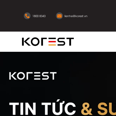
1800 8343
lienhe@korest.vn