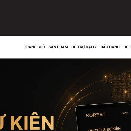
TRANG CHỦ
SẢN PHẨM
HỖ TRỢ ĐẠI LÝ
BẢO HÀNH
HỆ 