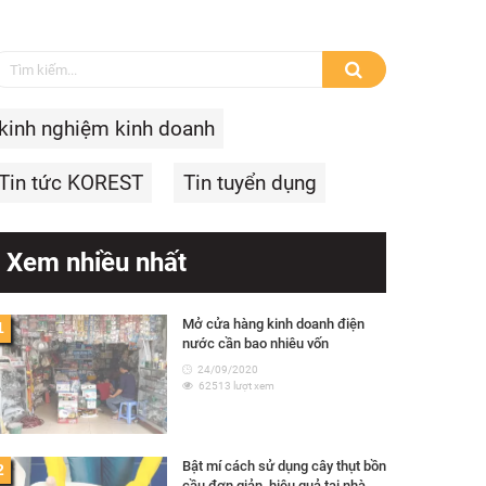
kinh nghiệm kinh doanh
Tin tức KOREST
Tin tuyển dụng
Xem nhiều nhất
Mở cửa hàng kinh doanh điện
1
nước cần bao nhiêu vốn
24/09/2020
62513 lượt xem
Bật mí cách sử dụng cây thụt bồn
2
cầu đơn giản, hiệu quả tại nhà