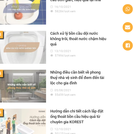
16/10/2021
58284 lượt xem
Cách xử lý bồn cầu dội nước
3
không trôi, thoát nước chậm hiệu
quả
13/10/2021
57994 lượt xem
Những điều cần biết về phong
4
thuỷ nhà vệ sinh để đem đến tài
lộc cho gia đình
05/08/2021
55459 lượt xem
Hướng dẫn chi tiết cách lắp đặt
5
ống thoát bồn cầu hiệu quả từ
chuyên gia KOREST
12/10/2021
50125 lượt xem