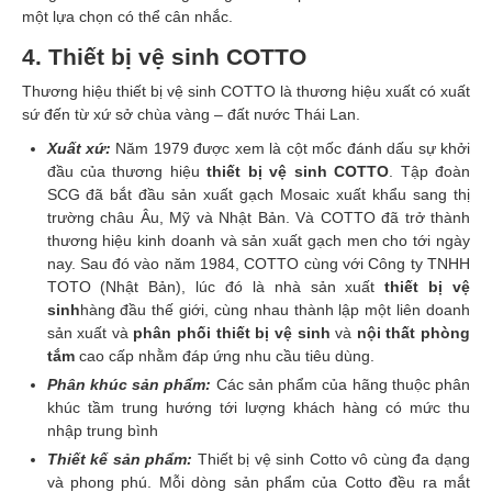
một lựa chọn có thể cân nhắc.
4. Thiết bị vệ sinh COTTO
Thương hiệu thiết bị vệ sinh COTTO là thương hiệu xuất có xuất
sứ đến từ xứ sở chùa vàng – đất nước Thái Lan.
Xuất xứ
:
Năm 1979 được xem là cột mốc đánh dấu sự khởi
đầu của thương hiệu
thiết bị vệ sinh COTTO
. Tập đoàn
SCG đã bắt đầu sản xuất gạch Mosaic xuất khẩu sang thị
trường châu Âu, Mỹ và Nhật Bản. Và COTTO đã trở thành
thương hiệu kinh doanh và sản xuất gạch men cho tới ngày
nay. Sau đó vào năm 1984, COTTO cùng với Công ty TNHH
TOTO (Nhật Bản), lúc đó là nhà sản xuất
thiết bị vệ
sinh
hàng đầu thế giới, cùng nhau thành lập một liên doanh
sản xuất và
phân phối thiết bị vệ sinh
và
nội thất phòng
tắm
cao cấp nhằm đáp ứng nhu cầu tiêu dùng.
Phân khúc sản phẩm:
Các sản phẩm của hãng thuộc phân
khúc tầm trung hướng tới lượng khách hàng có mức thu
nhập trung bình
Thiết kế sản phẩm:
Thiết bị vệ sinh Cotto vô cùng đa dạng
và phong phú. Mỗi dòng sản phẩm của Cotto đều ra mắt