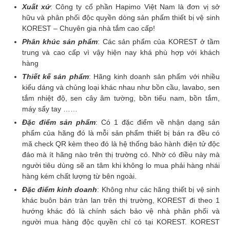
Xuất xứ
: Công ty cổ phần Hapimo Việt Nam là đơn vị sở
hữu và phân phối độc quyền dòng sản phẩm thiết bị vệ sinh
KOREST – Chuyên gia nhà tắm cao cấp!
Phân khúc sản phẩm
: Các sản phẩm của KOREST ở tầm
trung và cao cấp vì vậy hiện nay khá phù hợp với khách
hàng
Thiết kế sản phẩm
: Hãng kinh doanh sản phẩm với nhiều
kiểu dáng và chủng loại khác nhau như bồn cầu, lavabo, sen
tắm nhiệt độ, sen cây âm tường, bồn tiểu nam, bồn tắm,
máy sấy tay ……
Đặc điểm sản phẩm
: Có 1 đặc điểm về nhận dạng sản
phẩm của hãng đó là mỗi sản phẩm thiết bị bán ra đều có
mã check QR kèm theo đó là hệ thống bảo hành điện tử độc
đáo mà ít hãng nào trên thị trường có. Nhờ có điều này mà
người tiêu dùng sẽ an tâm khi không lo mua phải hàng nhái
hàng kém chất lượng từ bên ngoài.
Đặc điểm kinh doanh
: Không như các hãng thiết bị vệ sinh
khác buôn bán tràn lan trên thị trường, KOREST đi theo 1
hướng khác đó là chính sách bảo vệ nhà phân phối và
người mua hàng độc quyền chỉ có tại KOREST. KOREST