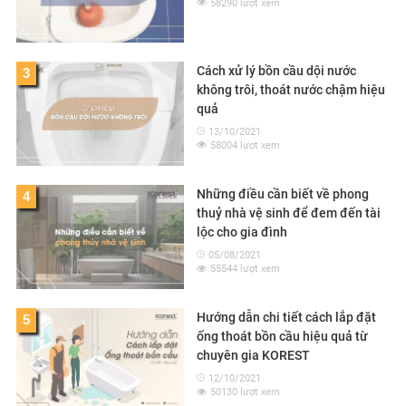
58290 lượt xem
Cách xử lý bồn cầu dội nước
3
không trôi, thoát nước chậm hiệu
quả
13/10/2021
58004 lượt xem
Những điều cần biết về phong
4
thuỷ nhà vệ sinh để đem đến tài
lộc cho gia đình
05/08/2021
55544 lượt xem
Hướng dẫn chi tiết cách lắp đặt
5
ống thoát bồn cầu hiệu quả từ
chuyên gia KOREST
12/10/2021
50130 lượt xem