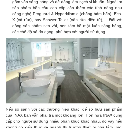
gốm vẫn sáng bóng và dễ dàng làm sạch vi khuẩn. Ngoài ra
sản phẩm bồn cầu cao cấp còn thêm các tính năng như
công nghệ Proguard & Hyperkilamic (chống bám bẩn), Eco-
X (xả rửa), hay Shower Toilet (nắp rửa điện tử),… Đối với
dòng sản phẩm sen vòi, sen tắm bề mặt luôn sáng bóng,
các chế độ xả đa dạng, phù hợp với người sử dụng.
Nếu so sánh với các thương hiệu khác, để sở hữu sản phẩm
của INAX bạn vẫn phải trả một khoảng lớn. Hơn nữa INAX cung
cấp cho người sử dụng nhiều phân khúc khác nhau, do vậy nếu
không có kiến thức về ngành thị trường thiết bị nhà tắm, mọi