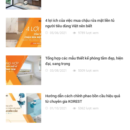
4 lợi ích của việc mua chậu rửa mặt liền tủ
người tiêu dùng Việt nên biết
05/06/2021
9789 lượt xem
Tổng hợp các mẫu thiết kế phòng tắm đẹp, hiện
đại, sang trọng
03/08/2021
5009 lượt xem
Hướng dẫn cách chỉnh phao bồn cầu hiệu quả
từ chuyên gia KOREST
01/10/2021
5362 lượt xem