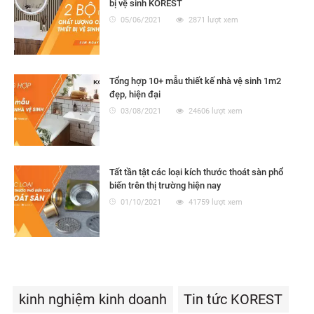
bị vệ sinh KOREST
05/06/2021
2871 lượt xem
Tổng hợp 10+ mẫu thiết kế nhà vệ sinh 1m2
đẹp, hiện đại
03/08/2021
24606 lượt xem
Tất tần tật các loại kích thước thoát sàn phổ
biến trên thị trường hiện nay
01/10/2021
41759 lượt xem
kinh nghiệm kinh doanh
Tin tức KOREST