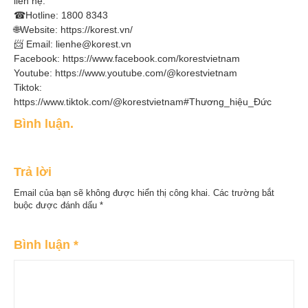
liên hệ:
☎Hotline: 1800 8343
🌐Website: https://korest.vn/
📨 Email: lienhe@korest.vn
Facebook: https://www.facebook.com/korestvietnam
Youtube: https://www.youtube.com/@korestvietnam
Tiktok:
https://www.tiktok.com/@korestvietnam#Thương_hiệu_Đức
Bình luận.
Trả lời
Email của bạn sẽ không được hiển thị công khai.
Các trường bắt
buộc được đánh dấu
*
Bình luận
*