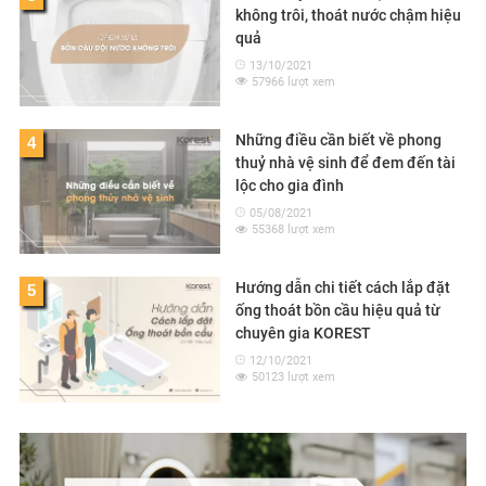
không trôi, thoát nước chậm hiệu
quả
13/10/2021
57966 lượt xem
Những điều cần biết về phong
4
thuỷ nhà vệ sinh để đem đến tài
lộc cho gia đình
05/08/2021
55368 lượt xem
Hướng dẫn chi tiết cách lắp đặt
5
ống thoát bồn cầu hiệu quả từ
chuyên gia KOREST
12/10/2021
50123 lượt xem