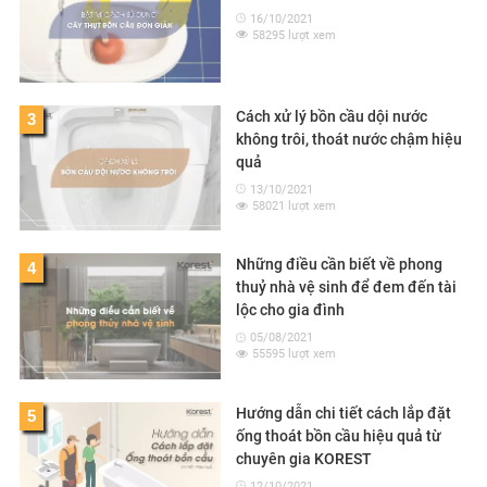
16/10/2021
58295 lượt xem
Cách xử lý bồn cầu dội nước
3
không trôi, thoát nước chậm hiệu
quả
13/10/2021
58021 lượt xem
Những điều cần biết về phong
4
thuỷ nhà vệ sinh để đem đến tài
lộc cho gia đình
05/08/2021
55595 lượt xem
Hướng dẫn chi tiết cách lắp đặt
5
ống thoát bồn cầu hiệu quả từ
chuyên gia KOREST
12/10/2021