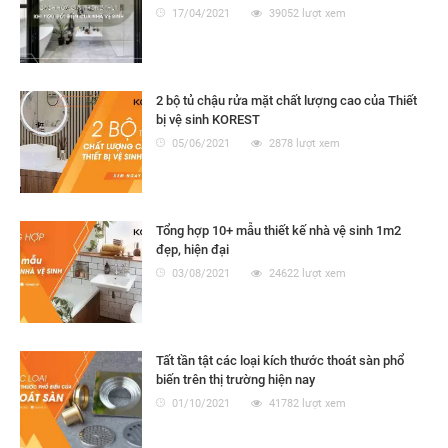
17/04/2021
39052 lượt xem
2 bộ tủ chậu rửa mặt chất lượng cao của Thiết
bị vệ sinh KOREST
05/06/2021
2878 lượt xem
Tổng hợp 10+ mẫu thiết kế nhà vệ sinh 1m2
đẹp, hiện đại
03/08/2021
24622 lượt xem
Tất tần tật các loại kích thước thoát sàn phổ
biến trên thị trường hiện nay
01/10/2021
41782 lượt xem