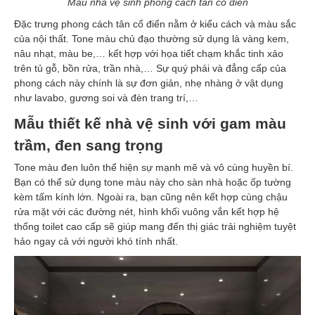
Mẫu nhà vệ sinh phong cách tân cổ điển
Đặc trưng phong cách tân cổ điển nằm ở kiểu cách và màu sắc
của nội thất. Tone màu chủ đạo thường sử dụng là vàng kem,
nâu nhạt, màu be,… kết hợp với họa tiết chạm khắc tinh xảo
trên tủ gỗ, bồn rửa, trần nhà,… Sự quý phái và đẳng cấp của
phong cách này chính là sự đơn giản, nhẹ nhàng ở vật dụng
như lavabo, gương soi và đèn trang trí,…
Mẫu thiết kế nhà vệ sinh với gam màu
trầm, đen sang trọng
Tone màu đen luôn thể hiện sự mạnh mẽ và vô cùng huyền bí.
Bạn có thể sử dụng tone màu này cho sàn nhà hoặc ốp tường
kèm tấm kính lớn. Ngoài ra, bạn cũng nên kết hợp cùng chậu
rửa mặt với các đường nét, hình khối vuông vắn kết hợp hệ
thống toilet cao cấp sẽ giúp mang đến thị giác trải nghiệm tuyệt
hảo ngay cả với người khó tính nhất.