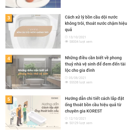
Cách xử lý bồn cầu dội nước
3
không trôi, thoát nước chậm hiệu
quả
13/10/2021
58004 lượt xem
Những điều cần biết về phong
4
thuỷ nhà vệ sinh để đem đến tài
lộc cho gia đình
05/08/2021
55538 lượt xem
Hướng dẫn chi tiết cách lắp đặt
5
ống thoát bồn cầu hiệu quả từ
chuyên gia KOREST
12/10/2021
50129 lượt xem