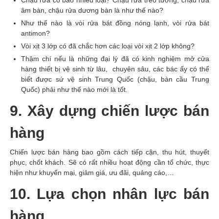
Chậu rửa có bao nhiêu loại? Chậu rửa treo tường, chậu rửa
âm bàn, chậu rửa dương bàn là như thế nào?
Như thế nào là vòi rửa bát đồng nóng lạnh, vòi rửa bát
antimon?
Vòi xịt 3 lớp có đã chắc hơn các loại vòi xịt 2 lớp không?
Thậm chí nếu là những đại lý đã có kinh nghiệm mở cửa
hàng thiết bị vệ sinh từ lâu, chuyên sâu, các bác ấy có thể
biết được sứ vệ sinh Trung Quốc (chậu, bàn cầu Trung
Quốc) phải như thế nào mới là tốt.
9. Xây dựng chiến lược bán
hàng
Chiến lược bán hàng bao gồm cách tiếp cận, thu hút, thuyết
phục, chốt khách. Sẽ có rất nhiều hoạt động cần tổ chức, thực
hiện như khuyến mại, giảm giá, ưu đãi, quảng cáo,…
10. Lựa chọn nhân lực bán
hàng