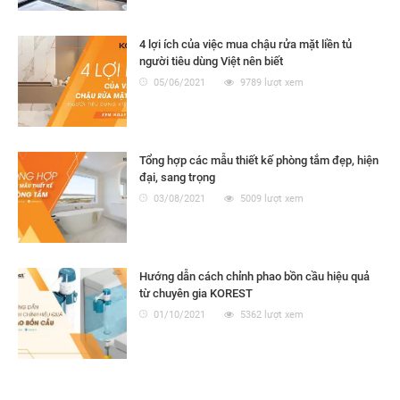
4 lợi ích của việc mua chậu rửa mặt liền tủ
người tiêu dùng Việt nên biết
05/06/2021
9789 lượt xem
Tổng hợp các mẫu thiết kế phòng tắm đẹp, hiện
đại, sang trọng
03/08/2021
5009 lượt xem
Hướng dẫn cách chỉnh phao bồn cầu hiệu quả
từ chuyên gia KOREST
01/10/2021
5362 lượt xem