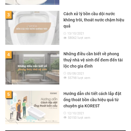
Cách xử lý bồn cầu dội nước
3
không trôi, thoát nước chậm hiệu
quả
13/10/2021
58062 lượt xem
Những điều cần biết về phong
4
thuỷ nhà vệ sinh để đem đến tài
lộc cho gia đình
05/08/2021
55798 lượt xem
Hướng dẫn chi tiết cách lắp đặt
5
ống thoát bồn cầu hiệu quả từ
chuyên gia KOREST
12/10/2021
50150 lượt xem