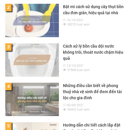
Bật mí cách sử dụng cây thụt bồn
2
cầu đơn giản, hiệu quả tại nhà
16/10/2021
58270 lượt xem
Cách xử lý bồn cầu dội nước
3
không trôi, thoát nước chậm hiệu
quả
13/10/2021
57968 lượt xem
Những điều cần biết về phong
4
thuỷ nhà vệ sinh để đem đến tài
lộc cho gia đình
05/08/2021
55402 lượt xem
Hướng dẫn chi tiết cách lắp đặt
5