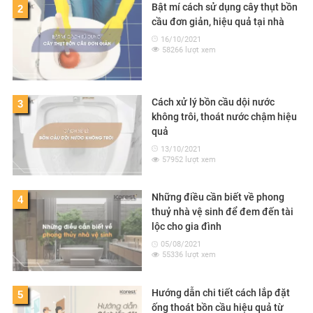
Bật mí cách sử dụng cây thụt bồn
2
cầu đơn giản, hiệu quả tại nhà
16/10/2021
58266 lượt xem
Cách xử lý bồn cầu dội nước
3
không trôi, thoát nước chậm hiệu
quả
13/10/2021
57952 lượt xem
Những điều cần biết về phong
4
thuỷ nhà vệ sinh để đem đến tài
lộc cho gia đình
05/08/2021
55336 lượt xem
Hướng dẫn chi tiết cách lắp đặt
5
ống thoát bồn cầu hiệu quả từ