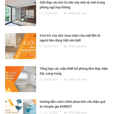
Giải đáp câu hỏi Có nên xây nhà vệ sinh trong
phòng ngủ hay không
17/04/2021
4393 lượt xem
4 lợi ích của việc mua chậu rửa mặt liền tủ
người tiêu dùng Việt nên biết
05/06/2021
9785 lượt xem
Tổng hợp các mẫu thiết kế phòng tắm đẹp, hiện
đại, sang trọng
03/08/2021
5006 lượt xem
Hướng dẫn cách chỉnh phao bồn cầu hiệu quả
từ chuyên gia KOREST
01/10/2021
5357 lượt xem