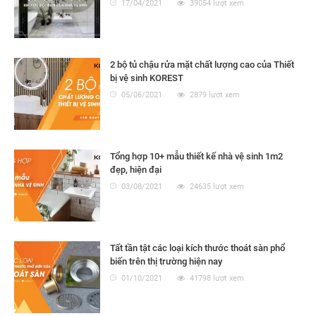
17/04/2021
39054 lượt xem
2 bộ tủ chậu rửa mặt chất lượng cao của Thiết
bị vệ sinh KOREST
05/06/2021
2879 lượt xem
Tổng hợp 10+ mẫu thiết kế nhà vệ sinh 1m2
đẹp, hiện đại
03/08/2021
24635 lượt xem
Tất tần tật các loại kích thước thoát sàn phổ
biến trên thị trường hiện nay
01/10/2021
41798 lượt xem