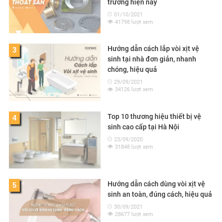
trường hiện nay
01/10/2021
41798 lượt xem
Hướng dẫn cách lắp vòi xịt vệ
3
sinh tại nhà đơn giản, nhanh
chóng, hiệu quả
29/09/2021
34126 lượt xem
Top 10 thương hiệu thiết bị vệ
4
sinh cao cấp tại Hà Nội
23/09/2020
31848 lượt xem
Hướng dẫn cách dùng vòi xịt vệ
5
sinh an toàn, đúng cách, hiệu quả
30/09/2021
28677 lượt xem