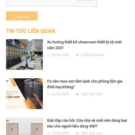
TIN TỨC LIÊN QUAN
Xu hướng thiết kế showroom thiết bị vệ sinh
năm 2021
24/09/2020
21033 lượt xem
Có nên mua sen tắm lạnh cho phòng tắm gia
đình hay không?
02/03/2021
2922 lượt xem
Giải đáp câu hỏi: Cửa nhà vệ sinh nên dùng loại
nào cho người tiêu dùng Việt?
17/04/2021
2651 lượt xem