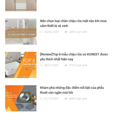
Nên chọn loại chân chậu rửa mặt nào khi mua
sắm thiết bị vệ sinh
04/06/2021
2690 lượt xem
[Review]Top 8 mẫu chậu rửa sứ KOREST được
yêu thích nhất hiện nay
28/07/2021
3155 lượt xem
Khám phá những đặc điểm nổi bật của phễu
thoát sàn ngăn mùi hôi
01/10/2021
8065 lượt xem