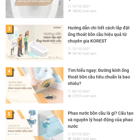
13/10/2021
58042 lượt xem
Hướng dẫn chi tiết cách lắp đặt
3
ống thoát bồn cầu hiệu quả từ
chuyên gia KOREST
12/10/2021
50143 lượt xem
Tìm hiểu ngay: Đường kính ống
4
thoát bồn cầu tiêu chuẩn là bao
nhiêu?
08/10/2021
27815 lượt xem
Phao nước bồn cầu là gì? Cấu tạo
5
và nguyên lý hoạt động của phao
nước
07/10/2021
20401 lượt xem