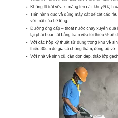
Không tô trát vữa xi măng lên các khuyết tật c
Tiến hành đục và dùng máy cắt để cắt các râu 
với mặt của bê tông.
Đường ống cấp – thoát nước chạy xuyên qua lớ
lại phải hoàn tất bằng trám vữa tối thiểu ½ bề 
Với các hộp kỹ thuật sử dụng trong khu vệ sin
thiểu 30cm để gia cố chống thấm, đồng bộ với 
Với nhà vệ sinh cũ, cần dọn dẹp, tháo lớp gạch