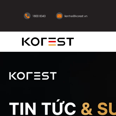
1800 8343
lienhe@korest.vn