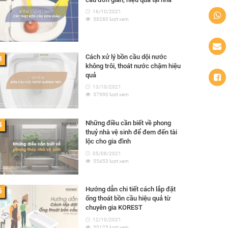
16/10/2021
58280 lượt xem
Cách xử lý bồn cầu dội nước
3
không trôi, thoát nước chậm hiệu
quả
13/10/2021
57990 lượt xem
Những điều cần biết về phong
4
thuỷ nhà vệ sinh để đem đến tài
lộc cho gia đình
05/08/2021
55453 lượt xem
Hướng dẫn chi tiết cách lắp đặt
5
ống thoát bồn cầu hiệu quả từ
chuyên gia KOREST
12/10/2021
50125 lượt xem