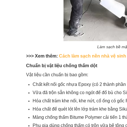
Làm sạch bề mặ
>>> Xem thêm:
Cách làm sạch nền nhà vệ sinh
Chuẩn bị vật liệu chống thấm dột
Vật liệu cần chuẩn bị bao gồm:
Chất kết nối gốc nhựa Epoxy (có 2 thành phần
Vữa đã trộn sẵn không co ngót để đổ bù cho S
Hóa chất trám khe nối, khe nứt, cổ ống có gốc
Hóa chất để quét lót lên lớp trám khe bằng Sik
Màng chống thấm Bitume Polymer cải tiến 1 t
Phụ gia dùng chống thấm có trộn vữa bê tông c