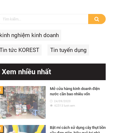
kinh nghiệm kinh doanh
Tin tức KOREST
Tin tuyển dụng
Xem nhiều nhất
Mở cửa hàng kinh doanh điện
1
nước cần bao nhiêu vốn
24/09/2020
62513 lượt xem
Bật mí cách sử dụng cây thụt bồn
2
cầu đơn giản, hiệu quả tại nhà