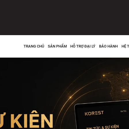
TRANG CHỦ
SẢN PHẨM
HỖ TRỢ ĐẠI LÝ
BẢO HÀNH
HỆ 