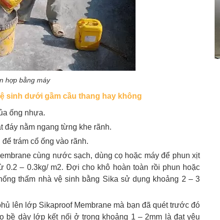
ỗn hợp bằng máy
 vệ sinh dưới gầm cầu thang hay không
của ống nhựa.
ặt đáy nằm ngang từng khe rãnh.
 để trám cổ ống vào rãnh.
 Membrane cùng nước sạch, dùng cọ hoặc máy để phun xịt
ừ 0.2 – 0.3kg/ m2. Đợi cho khô hoàn toàn rồi phun hoặc
 chống thấm nhà vệ sinh bằng Sika sử dụng khoảng 2 – 3
 phủ lên lớp Sikaproof Membrane mà bạn đã quét trước đó
o bề dày lớp kết nối ở trong khoảng 1 – 2mm là đạt yêu