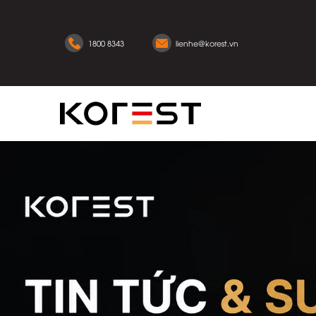
1800 8343
lienhe@korest.vn