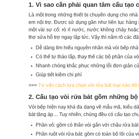
1. Vì sao cần phải quan tâm cấu tạo 
Là một trong những thiết bị chuyên dụng cho nhà b
em nội trợ. Được sử dụng gần như liên tục hàng n
một vài sự cố: rò rỉ nước, nước không chảy hoặ
thợ sửa hỗ trợ ngay lập tức. Vậy thì nắm rõ các đ
Dễ dàng tìm hiểu nguyên nhân mà vòi bếp nhà
Có thể tự tháo lắp, thay thế các bộ phận của vòi
Nhanh chóng khắc phục những lỗi đơn giản của
Giúp tiết kiệm chi phí
>>>
Tư vấn cách lựa chọn vòi rửa bát loại nào tốt
2. Cấu tạo vòi rửa bát gồm những b
Vòi bếp hiện nay khá đa dạng về mẫu mã, kiểu dán
bát tăng áp… Tuy nhiên, chúng đều có cấu tạo ch
Phần vỏ: gồm có thân vòi gắn với chậu rửa bát
Phần ruột vòi rửa bát: gồm có toàn bộ lõi của