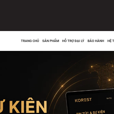
TRANG CHỦ
SẢN PHẨM
HỖ TRỢ ĐẠI LÝ
BẢO HÀNH
HỆ 