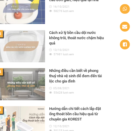
16/10/2021
58276 lượt xem
Cách xử lý bồn cầu dội nước
3
không trôi, thoát nước chậm hiệu
quả
13/10/2021
57981 lượt xem
Những điều cần biết về phong
4
thuỷ nhà vệ sinh để đem đến tài
lộc cho gia đình
05/08/2021
55428 lượt xem
Hướng dẫn chi tiết cách lắp đặt
5
ống thoát bồn cầu hiệu quả từ
chuyên gia KOREST
12/10/2021
50125 lượt xem