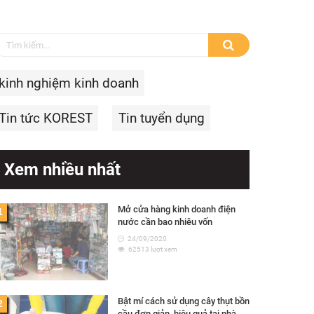
kinh nghiệm kinh doanh
Tin tức KOREST
Tin tuyển dụng
Xem nhiều nhất
Mở cửa hàng kinh doanh điện
1
nước cần bao nhiêu vốn
24/09/2020
62513 lượt xem
Bật mí cách sử dụng cây thụt bồn
2
cầu đơn giản, hiệu quả tại nhà