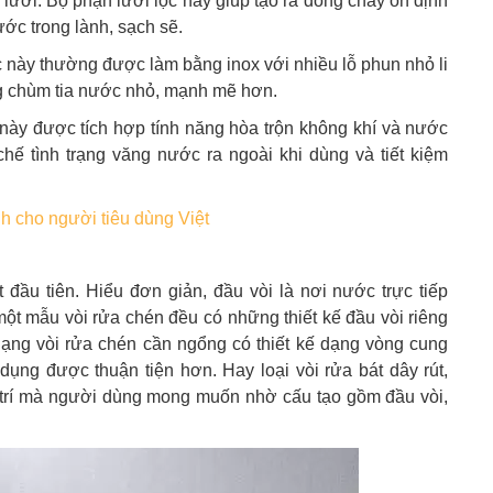
ưới. Bộ phận lưới lọc này giúp tạo ra dòng chảy ổn định
ớc trong lành, sạch sẽ.
c này thường được làm bằng inox với nhiều lỗ phun nhỏ li
ng chùm tia nước nhỏ, mạnh mẽ hơn.
ày được tích hợp tính năng hòa trộn không khí và nước
hế tình trạng văng nước ra ngoài khi dùng và tiết kiệm
nh cho người tiêu dùng Việt
đầu tiên. Hiểu đơn giản, đầu vòi là nơi nước trực tiếp
t mẫu vòi rửa chén đều có những thiết kế đầu vòi riêng
ng vòi rửa chén cần ngổng có thiết kế dạng vòng cung
ử dụng được thuận tiện hơn. Hay loại vòi rửa bát dây rút,
 trí mà người dùng mong muốn nhờ cấu tạo gồm đầu vòi,