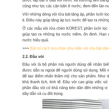
được lắp đặt ở đầu vòi nước và thường làm bằng l
cũng như lọc các cặn bẩn ở nước, đem đến làn nư
Với những dòng vòi rửa bát tăng áp, phần lưới lọ
ti. Điều này giúp tăng áp lực nước để tạo ra nhữ
Ở các mẫu vòi rửa chén KOREST, phần lưới lọc n
giúp tạo ra những tia nước mềm, ổn định. Hạn c
nước hiệu quả.
>>>
Bật mí cách lựa chọn phụ kiện vòi rửa bát dà
2.2. Đầu vòi
Đầu vòi là bộ phận mà người dùng dễ nhận biết 
được dẫn ra ngoài để người dùng sử dụng. Mỗi mộ
để tạo điểm nhấn thẩm mỹ cho sản phẩm. Như dạ
khá thanh lịch, tinh tế. Đầu vòi cao giúp việc s
phần đầu vòi có khả năng kéo dãn đến những vị
dây dẫn và cụ đối trọng.