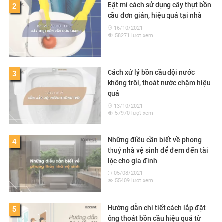
Bật mí cách sử dụng cây thụt bồn
2
cầu đơn giản, hiệu quả tại nhà
16/10/2021
58271 lượt xem
Cách xử lý bồn cầu dội nước
3
không trôi, thoát nước chậm hiệu
quả
13/10/2021
57970 lượt xem
Những điều cần biết về phong
4
thuỷ nhà vệ sinh để đem đến tài
lộc cho gia đình
05/08/2021
55409 lượt xem
Hướng dẫn chi tiết cách lắp đặt
5
ống thoát bồn cầu hiệu quả từ