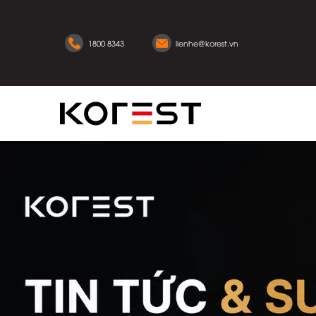
1800 8343
lienhe@korest.vn