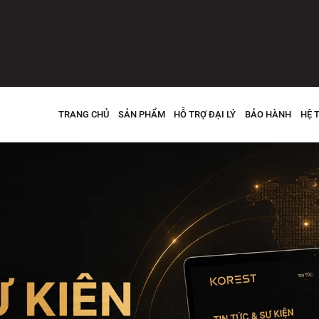
TRANG CHỦ
SẢN PHẨM
HỖ TRỢ ĐẠI LÝ
BẢO HÀNH
HỆ 