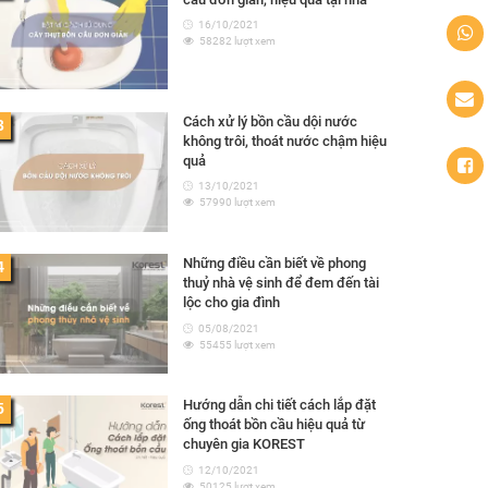
16/10/2021
58282 lượt xem
Cách xử lý bồn cầu dội nước
3
không trôi, thoát nước chậm hiệu
quả
13/10/2021
57990 lượt xem
Những điều cần biết về phong
4
thuỷ nhà vệ sinh để đem đến tài
lộc cho gia đình
05/08/2021
55455 lượt xem
Hướng dẫn chi tiết cách lắp đặt
5
ống thoát bồn cầu hiệu quả từ
chuyên gia KOREST
12/10/2021
50125 lượt xem