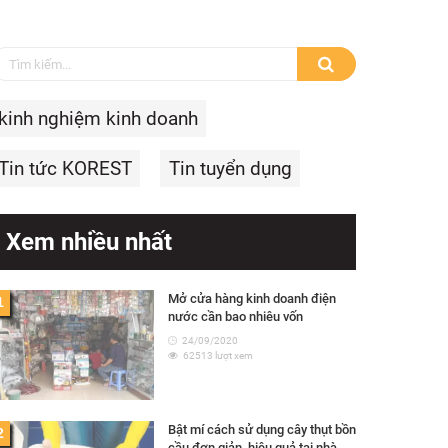
kinh nghiệm kinh doanh
Tin tức KOREST
Tin tuyển dụng
Xem nhiều nhất
Mở cửa hàng kinh doanh điện
1
nước cần bao nhiêu vốn
24/09/2020
62513 lượt xem
Bật mí cách sử dụng cây thụt bồn
2
cầu đơn giản, hiệu quả tại nhà